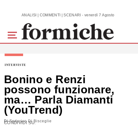
Skip to main content
ANALISI | COMMENTI | SCENARI - venerdì 7 Agosto 2026
INTERVISTE
Bonino e Renzi
possono funzionare,
ma… Parla Diamanti
(YouTrend)
Di
Federico Di Bisceglie
CONDIVIDI SU: