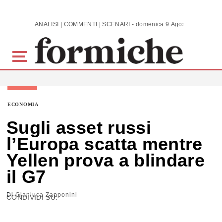
Skip to main content
ANALISI | COMMENTI | SCENARI - domenica 9 Agosto 2026
ECONOMIA
Sugli asset russi
l’Europa scatta mentre
Yellen prova a blindare
il G7
Di
Gianluca Zapponini
CONDIVIDI SU: