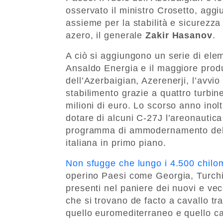
osservato il ministro Crosetto, agg
assieme per la stabilità e sicurezza
azero, il generale
Zakir Hasanov
.
A ciò si aggiungono un serie di eleme
Ansaldo Energia e il maggiore produ
dell’Azerbaigian, Azerenerji, l’avv
stabilimento grazie a quattro turbin
milioni di euro. Lo scorso anno inol
dotare di alcuni C-27J l’areonautica
programma di ammodernamento delle
italiana in primo piano.
Non sfugge che lungo i 4.500 chilome
operino Paesi come Georgia, Turchia
presenti nel paniere dei nuovi e ve
che si trovano de facto a cavallo t
quello euromediterraneo e quello c