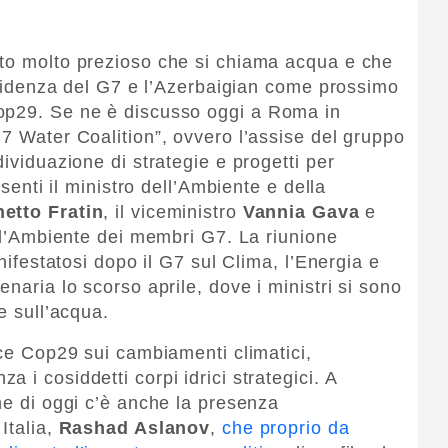
nto molto prezioso che si chiama acqua e che
residenza del G7 e l’Azerbaigian come prossimo
op29. Se ne è discusso oggi a Roma in
G7 Water Coalition”, ovvero l’assise del gruppo
dividuazione di strategie e progetti per
esenti il ministro dell’Ambiente e della
hetto Fratin
, il viceministro
Vannia Gava
e
ell’Ambiente dei membri G7. La riunione
anifestatosi dopo il G7 sul Clima, l’Energia e
enaria lo scorso aprile, dove i ministri si sono
e sull’acqua.
oce Cop29 sui cambiamenti climatici,
 i cosiddetti corpi idrici strategici. A
ne di oggi c’è anche la presenza
Italia,
Rashad Aslanov
,
che proprio da