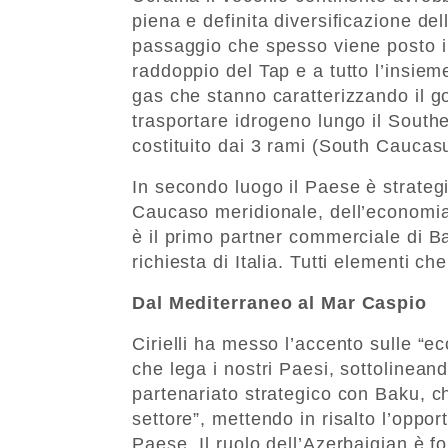
piena e definita diversificazione d
passaggio che spesso viene posto i
raddoppio del Tap e a tutto l’insieme
gas che stanno caratterizzando il g
trasportare idrogeno lungo il South
costituito dai 3 rami (South Caucasu
In secondo luogo il Paese è strateg
Caucaso meridionale, dell’economia
è il primo partner commerciale di 
richiesta di Italia. Tutti elementi c
Dal Mediterraneo al Mar Caspio
Cirielli ha messo l’accento sulle “ecc
che lega i nostri Paesi, sottolineando
partenariato strategico con Baku, ch
settore”, mettendo in risalto l’oppor
Paese. Il ruolo dell’Azerbaigian è 