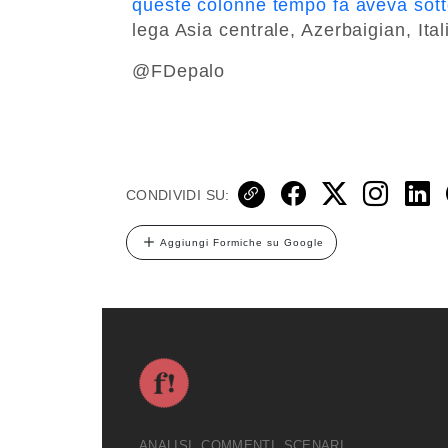
queste colonne tempo fa aveva sotto
lega Asia centrale, Azerbaigian, Ital
@FDepalo
CONDIVIDI SU:
Aggiungi Formiche su Google
ANALISI, COMMENTI, SCENARI