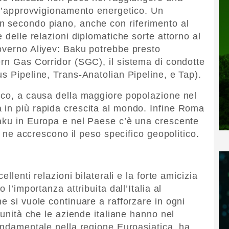
ell’approvvigionamento energetico. Un
n secondo piano, anche con riferimento al
 delle relazioni diplomatiche sorte attorno al
overno Aliyev: Baku potrebbe presto
ern Gas Corridor (SGC), il sistema di condotte
s Pipeline, Trans-Anatolian Pipeline, e Tap).
ico, a causa della maggiore popolazione nel
 in più rapida crescita al mondo. Infine Roma
Baku in Europa e nel Paese c’è una crescente
he ne accrescono il peso specifico geopolitico.
ellenti relazioni bilaterali e la forte amicizia
 l’importanza attribuita dall’Italia al
e si vuole continuare a rafforzare in ogni
tunità che le aziende italiane hanno nel
fondamentale nella regione Euroasiatica, ha