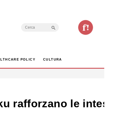
Search Button
Search
for:
LTHCARE POLICY
CULTURA
u rafforzano le intese