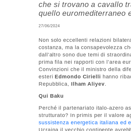
che si trovano a cavallo t
quello euromediterraneo 
27/06/2024
Non solo eccellenti relazioni bilat
costanza, ma la consapevolezza che 
dall’altro sono due temi di straordi
prima fila nei rapporti con l’area eu
Convinzioni che il ministro della di
esteri
Edmondo Cirielli
hanno ribad
Repubblica,
Ilham Aliyev
.
Qui Baku
Perché il partenariato italo-azero 
strutturato? In primis per il valore 
sussistenza energetica italiana ed 
Ucraina il vecchio continente avreb