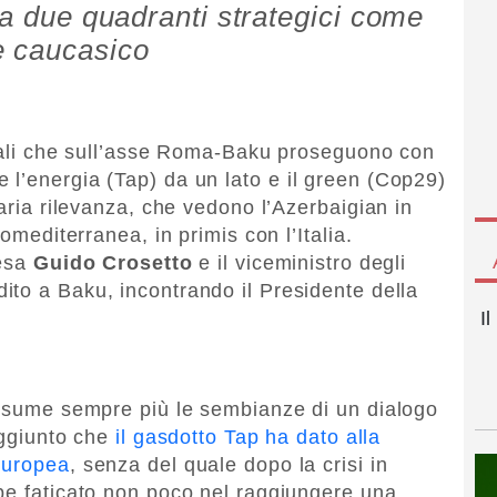
ra due quadranti strategici come
e caucasico
erali che sull’asse Roma-Baku proseguono con
l’energia (Tap) da un lato e il green (Cop29)
naria rilevanza, che vedono l’Azerbaigian in
romediterranea, in primis con l’Italia.
fesa
Guido Crosetto
e il viceministro degli
ito a Baku, incontrando il Presidente della
I
assume sempre più le sembianze di un dialogo
aggiunto che
il gasdotto Tap ha dato alla
europea
, senza del quale dopo la crisi in
be faticato non poco nel raggiungere una