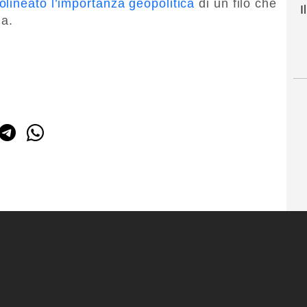
lineato l’importanza geopolitica
di un filo che
I
ia.