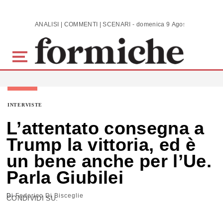
Skip to main content
ANALISI | COMMENTI | SCENARI - domenica 9 Agosto 2026
INTERVISTE
L’attentato consegna a
Trump la vittoria, ed è
un bene anche per l’Ue.
Parla Giubilei
Di
Federico Di Bisceglie
CONDIVIDI SU: