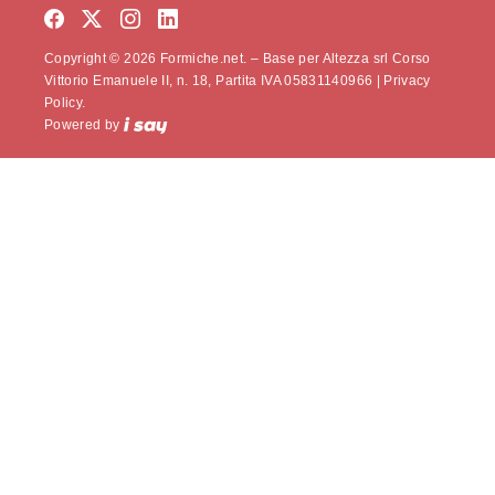
Copyright © 2026 Formiche.net. – Base per Altezza srl Corso
Vittorio Emanuele II, n. 18, Partita IVA 05831140966 |
Privacy
Policy.
Powered by