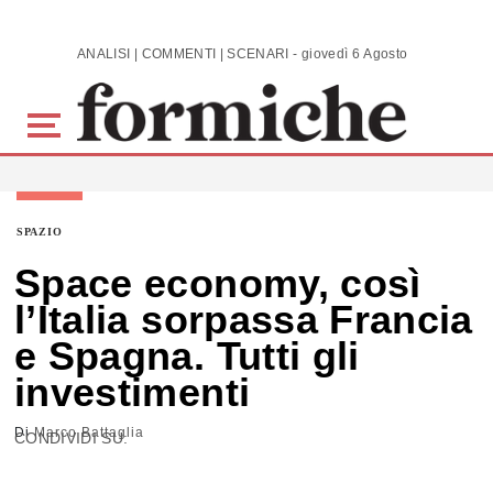
Skip to main content
ANALISI | COMMENTI | SCENARI - giovedì 6 Agosto 2026
SPAZIO
Space economy, così
l’Italia sorpassa Francia
e Spagna. Tutti gli
investimenti
Di
Marco Battaglia
CONDIVIDI SU: