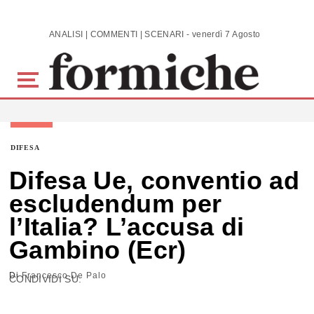
Skip to main content
ANALISI | COMMENTI | SCENARI - venerdì 7 Agosto 2026
DIFESA
Difesa Ue, conventio ad
escludendum per
l’Italia? L’accusa di
Gambino (Ecr)
Di
Francesco De Palo
CONDIVIDI SU: