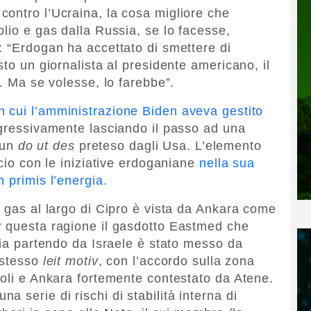
ontro l’Ucraina, la cosa migliore che
lio e gas dalla Russia, se lo facesse,
: “Erdogan ha accettato di smettere di
sto un giornalista al presidente americano, il
o. Ma se volesse, lo farebbe”.
n cui l’amministrazione Biden aveva gestito
ogressivamente lasciando il passo ad una
n un
do ut des
preteso dagli Usa. L’elemento
ccio con le iniziative erdoganiane
nella sua
 primis l’energia.
i gas al largo di Cipro è vista da Ankara come
r questa ragione il gasdotto Eastmed che
lia partendo da Israele è stato messo da
o stesso
leit motiv
, con l’accordo sulla zona
poli e Ankara fortemente contestato da Atene.
 serie di rischi di stabilità interna di