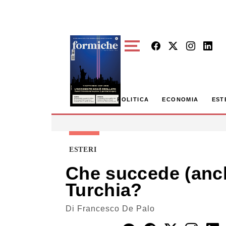
Skip to main content
POLITICA
ECONOMIA
EST
ESTERI
Che succede (anch
Turchia?
Di
Francesco De Palo