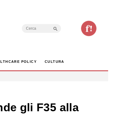
Search Button
Search
for:
LTHCARE POLICY
CULTURA
de gli F35 alla