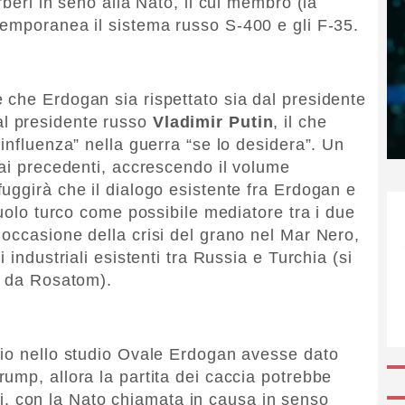
rberi in seno alla Nato, il cui membro (la
emporanea il sistema russo S-400 e gli F-35.
che Erdogan sia rispettato sia dal presidente
al presidente russo
Vladimir Putin
, il che
influenza” nella guerra “se lo desidera”. Un
 ai precedenti, accrescendo il volume
uggirà che il dialogo esistente fra Erdogan e
ruolo turco come possibile mediatore tra i due
occasione della crisi del grano nel Mar Nero,
 industriali esistenti tra Russia e Turchia (si
a da Rosatom).
uio nello studio Ovale Erdogan avesse dato
ump, allora la partita dei caccia potrebbe
etti, con la Nato chiamata in causa in senso