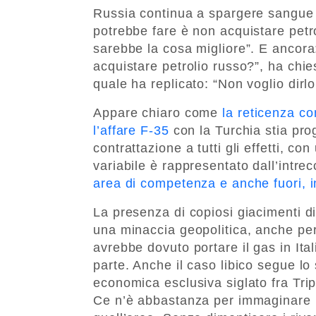
Russia continua a spargere sangue c
potrebbe fare è non acquistare petro
sarebbe la cosa migliore”. E ancora
acquistare petrolio russo?”, ha chie
quale ha replicato: “Non voglio dirl
Appare chiaro come
la reticenza co
l’affare F-35
con la Turchia stia pr
contrattazione a tutti gli effetti, co
variabile è rappresentato dall’intre
area di competenza e anche fuori, in
La presenza di copiosi giacimenti d
una minaccia geopolitica, anche pe
avrebbe dovuto portare il gas in Ita
parte. Anche il caso libico segue l
economica esclusiva siglato fra Tri
Ce n’è abbastanza per immaginare una