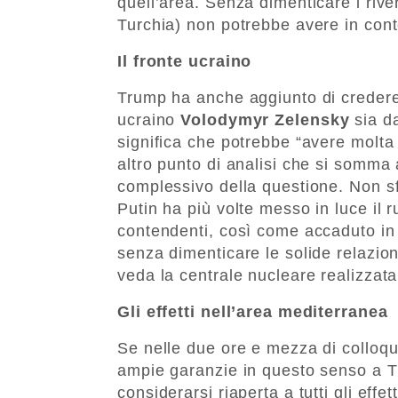
quell’area. Senza dimenticare i rive
Turchia) non potrebbe avere in cont
Il fronte ucraino
Trump ha anche aggiunto di credere 
ucraino
Volodymyr Zelensky
sia d
significa che potrebbe “avere molta 
altro punto di analisi che si somma
complessivo della questione. Non sf
Putin ha più volte messo in luce il 
contendenti, così come accaduto in 
senza dimenticare le solide relazioni
veda la centrale nucleare realizzat
Gli effetti nell’area mediterranea
Se nelle due ore e mezza di colloq
ampie garanzie in questo senso a Tr
considerarsi riaperta a tutti gli eff