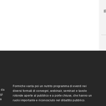
I
Formiche vanta poi un nutrito programma di eventi nei
o da
diversi formati di convegni, webinair, seminari e tavole
ggi
rotonde aperte al pubblico e a porte chiuse, che hanno un
ma
ruolo importante e riconosciuto nel dibattito pubblico.