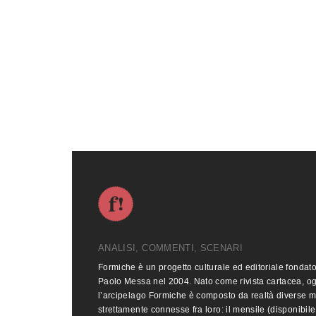
ANALISI, COMMENTI, SCENARI
Formiche è un progetto culturale ed editoriale fondat
Paolo Messa nel 2004. Nato come rivista cartacea, o
l’arcipelago Formiche è composto da realtà diverse 
strettamente connesse fra loro: il mensile (disponibile