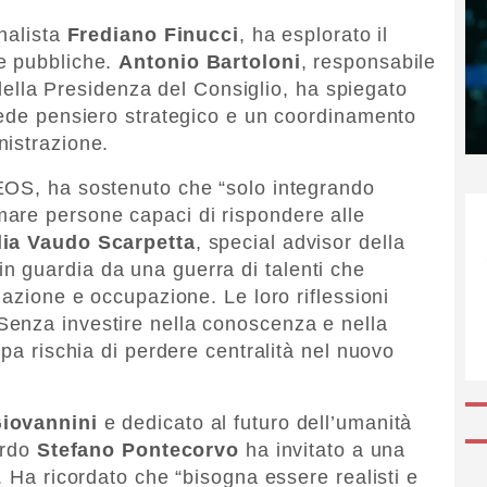
rnalista
Frediano Finucci
, ha esplorato il
e pubbliche.
Antonio Bartoloni
, responsabile
i della Presidenza del Consiglio, ha spiegato
iede pensiero strategico e un coordinamento
nistrazione.
EOS, ha sostenuto che “solo integrando
are persone capaci di rispondere alle
lia Vaudo Scarpetta
, special advisor della
 guardia da una guerra di talenti che
mazione e occupazione. Le loro riflessioni
enza investire nella conoscenza e nella
opa rischia di perdere centralità nel nuovo
iovannini
e dedicato al futuro dell’umanità
ardo
Stefano Pontecorvo
ha invitato a una
. Ha ricordato che “bisogna essere realisti e