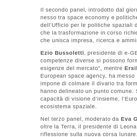
Il secondo panel, introdotto dal gio
nesso tra space economy e politich
dell’Ufficio per le politiche spazial
che la trasformazione in corso rich
che unisca impresa, ricerca e ammi
Ezio Bussoletti
, presidente di e-G
competenze diverse si possono form
esigenze del mercato”, mentre
Ersi
European space agency, ha messo in
impone di colmare il divario tra for
hanno delineato un punto comune. S
capacità di visione d’insieme, l’Eur
ecosistema spaziale.
Nel terzo panel, moderato da
Eva G
oltre la Terra, il presidente di Leon
riflessione sulla nuova corsa lunare