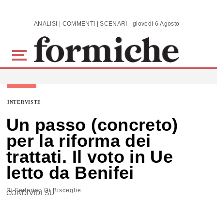
Skip to main content
ANALISI | COMMENTI | SCENARI - giovedì 6 Agosto 2026
INTERVISTE
Un passo (concreto)
per la riforma dei
trattati. Il voto in Ue
letto da Benifei
Di
Federico Di Bisceglie
CONDIVIDI SU: