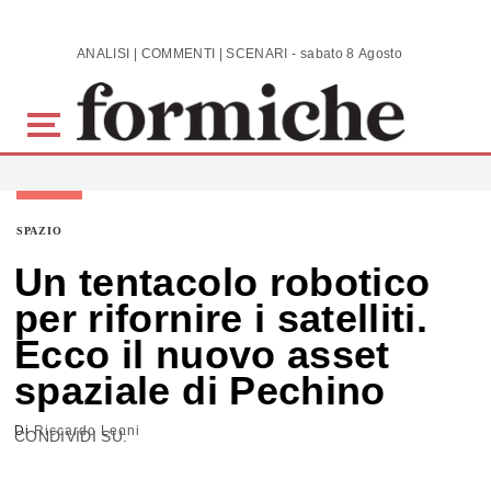
Skip to main content
ANALISI | COMMENTI | SCENARI - sabato 8 Agosto 2026
SPAZIO
Un tentacolo robotico
per rifornire i satelliti.
Ecco il nuovo asset
spaziale di Pechino
Di
Riccardo Leoni
CONDIVIDI SU: