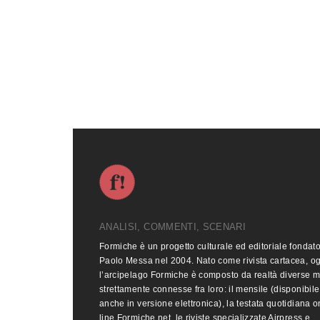
ANALISI, COMMENTI, SCENARI
Formiche è un progetto culturale ed editoriale fondat
Paolo Messa nel 2004. Nato come rivista cartacea, o
l’arcipelago Formiche è composto da realtà diverse 
strettamente connesse fra loro: il mensile (disponibile
anche in versione elettronica), la testata quotidiana o
line Formiche.net, le riviste specializzate Airpress e