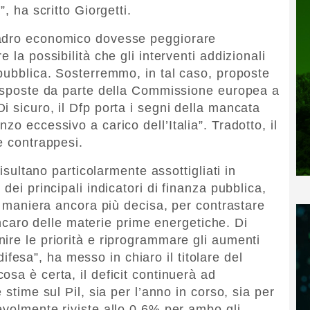
, ha scritto Giorgetti.
uadro economico dovesse peggiorare
 la possibilità che gli interventi addizionali
 pubblica. Sosterremmo, in tal caso, proposte
risposte da parte della Commissione europea a
 sicuro, il Dfp porta i segni della mancata
o eccessivo a carico dell’Italia”. Tradotto, il
e contrappesi.
risultano particolarmente assottigliati in
dei principali indicatori di finanza pubblica,
in maniera ancora più decisa, per contrastare
 rincaro delle materie prime energetiche. Di
ire le priorità e riprogrammare gli aumenti
a difesa”, ha messo in chiaro il titolare del
sa è certa, il deficit continuerà ad
 stime sul Pil, sia per l’anno in corso, sia per
evolmente riviste allo 0,6% per ambo gli