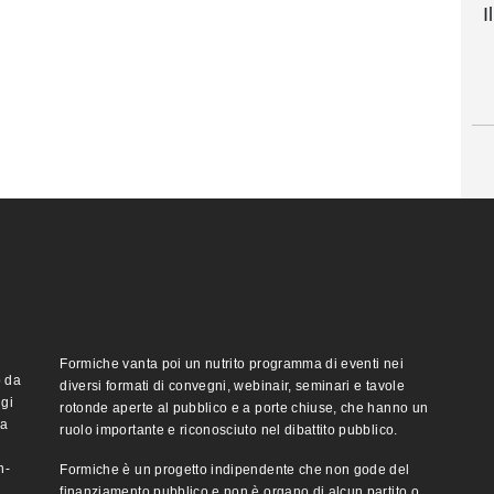
I
Formiche vanta poi un nutrito programma di eventi nei
o da
diversi formati di convegni, webinair, seminari e tavole
ggi
rotonde aperte al pubblico e a porte chiuse, che hanno un
ma
ruolo importante e riconosciuto nel dibattito pubblico.
n-
Formiche è un progetto indipendente che non gode del
finanziamento pubblico e non è organo di alcun partito o