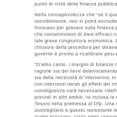
punto di vista della finanza pubblica”
Nella consapevolezza che “se il q
sensibilmente, non si potrà escludere
finiscano per gravare sulla finanza
che consentissero di dare efficaci 
tale grave congiuntura economica. Di
chiusura della procedura per disavanz
governo è pronto a ricalibrare pesi 
“D’altro canto, i margini di bilancio 
ragione sia del lieve deterioramento 
sia della necessità di intervenire, 
con interventi mirati gli effetti del
conseguenza sarà necessario ridefin
previsti in altri ambiti, ivi inclusa l
Tesoro nella premessa al Dfp. Una co
assottigliarsi e questo nonostante le
quello prossimo, siano state ragion