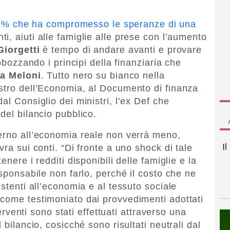
3,1% che ha compromesso le speranze di una
ti, aiuti alle famiglie alle prese con l’aumento
Giorgetti
è tempo di andare avanti e provare
abbozzando i principi della finanziaria che
ia Meloni
. Tutto nero su bianco nella
stro dell’Economia, al Documento di finanza
al Consiglio dei ministri, l’ex Def che
del bilancio pubblico.
erno all’economia reale non verrà meno,
I
ra sui conti. “Di fronte a uno shock di tale
enere i redditi disponibili delle famiglie e la
esponsabile non farlo, perché il costo che ne
istenti all’economia e al tessuto sociale
come testimoniato dai provvedimenti adottati
terventi sono stati effettuati attraverso una
 bilancio, cosicché sono risultati neutrali dal