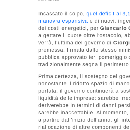
Incassato il colpo,
quel deficit al 
manovra espansiva
e di nuovi, ingen
dei costi energetici, per
Giancarlo 
a gettare il cuore oltre l’ostacolo, 
verrà, l’ultima del governo di
Giorg
premessa, firmata dallo stesso mini
pubblica approvato ieri pomeriggio d
tradizionalmente segna il perimetro 
Prima certezza, il sostegno del gov
nonostante il ridotto spazio di manov
portata, il governo continuerà a sost
liquidità delle imprese: sarebbe irr
deriverebbe in termini di danni pers
sarebbe inaccettabile. Al momento, 
a partire dall’inizio dell’anno, gli in
riallocazione di altre componenti del