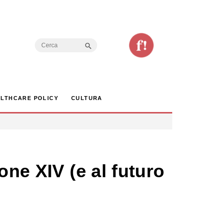
Search Button
Search
for:
LTHCARE POLICY
CULTURA
one XIV (e al futuro