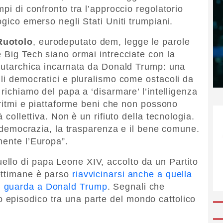
mpi di confronto tra l’approccio regolatorio
ogico emerso negli Stati Uniti trumpiani.
Ruotolo
, eurodeputato dem, legge le parole
e Big Tech siano ormai intrecciate con la
 autarchica incarnata da Donald Trump: una
lli democratici e pluralismo come ostacoli da
 richiamo del papa a ‘disarmare’ l’intelligenza
goritmi e piattaforme beni che non possono
 collettiva. Non è un rifiuto della tecnologia.
la democrazia, la trasparenza e il bene comune.
mente l’Europa”.
llo di papa Leone XIV, accolto da un Partito
ettimane è parso
riavvicinarsi anche a quella
n guarda a Donald Trump
. Segnali che
episodico tra una parte del mondo cattolico