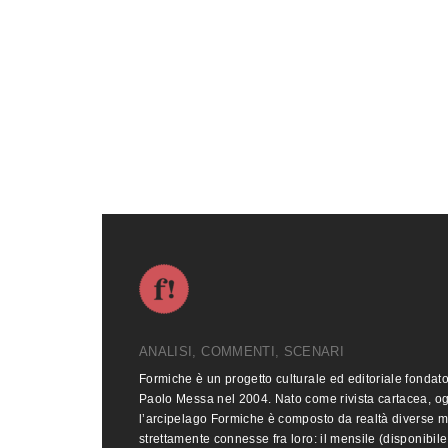
ANALISI, COMMENTI, SCENARI
Formiche è un progetto culturale ed editoriale fondat
Paolo Messa nel 2004. Nato come rivista cartacea, o
l’arcipelago Formiche è composto da realtà diverse 
strettamente connesse fra loro: il mensile (disponibile