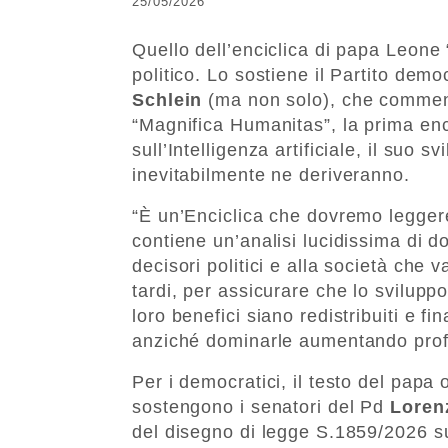
25/05/2026
Quello dell’enciclica di papa Leon
politico. Lo sostiene il Partito dem
Schlein
(ma non solo), che comment
“Magnifica Humanitas”, la prima enc
sull’Intelligenza artificiale, il suo sv
inevitabilmente ne deriveranno.
“È un’Enciclica che dovremo legge
contiene un’analisi lucidissima di 
decisori politici e alla società che 
tardi, per assicurare che lo svilupp
loro benefici siano redistribuiti e fi
anziché dominarle aumentando profitt
Per i democratici, il testo del papa 
sostengono i senatori del Pd
Loren
del disegno di legge S.1859/2026 sul