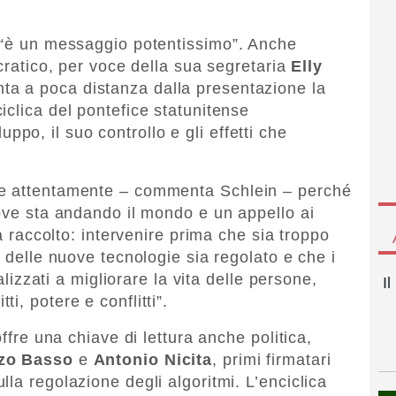
e “è un messaggio potentissimo”. Anche
ocratico, per voce della sua segretaria
Elly
a a poca distanza dalla presentazione la
iclica del pontefice statunitense
iluppo, il suo controllo e gli effetti che
re attentamente – commenta Schlein – perché
dove sta andando il mondo e un appello ai
va raccolto: intervenire prima che sia troppo
o delle nuove tecnologie sia regolato e che i
nalizzati a migliorare la vita delle persone,
I
i, potere e conflitti”.
offre una chiave di lettura anche politica,
zo Basso
e
Antonio Nicita
, primi firmatari
la regolazione degli algoritmi. L’enciclica