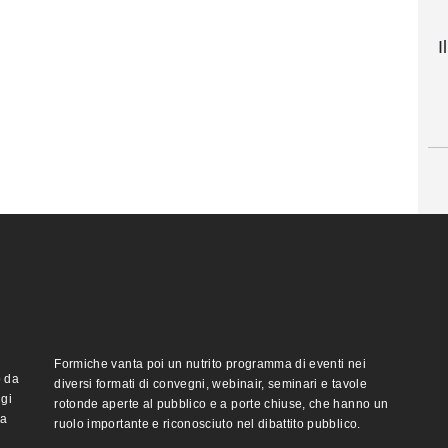
I
Formiche vanta poi un nutrito programma di eventi nei
o da
diversi formati di convegni, webinair, seminari e tavole
ggi
rotonde aperte al pubblico e a porte chiuse, che hanno un
ma
ruolo importante e riconosciuto nel dibattito pubblico.