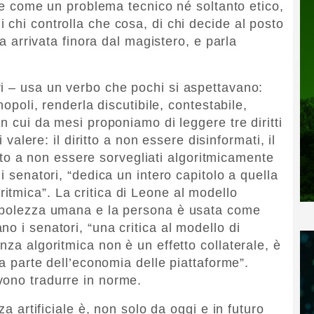
iale come un problema tecnico né soltanto etico,
 chi controlla che cosa, di chi decide al posto
ta arrivata finora dal magistero, e parla
i – usa un verbo che pochi si aspettavano:
nopoli, renderla discutibile, contestabile,
in cui da mesi proponiamo di leggere tre diritti
i valere: il diritto a non essere disinformati, il
ritto a non essere sorvegliati algoritmicamente
i senatori, “dedica un intero capitolo a quella
tmica”. La critica di Leone al modello
debolezza umana e la persona è usata come
o i senatori, “una critica al modello di
nza algoritmica non è un effetto collaterale, è
na parte dell’economia delle piattaforme”.
vono tradurre in norme.
za artificiale è, non solo da oggi e in futuro