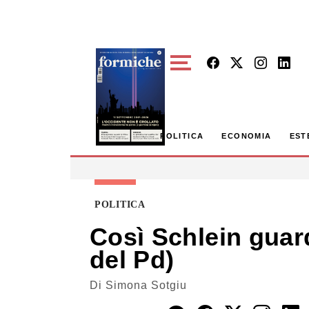
Skip to main content
POLITICA
ECONOMIA
EST
POLITICA
Così Schlein guard
del Pd)
Di
Simona Sotgiu