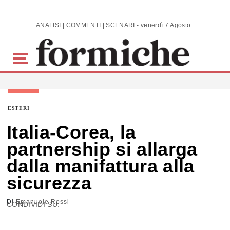
Skip to main content
ANALISI | COMMENTI | SCENARI - venerdì 7 Agosto 2026
ESTERI
Italia-Corea, la
partnership si allarga
dalla manifattura alla
sicurezza
Di
Emanuele Rossi
CONDIVIDI SU: