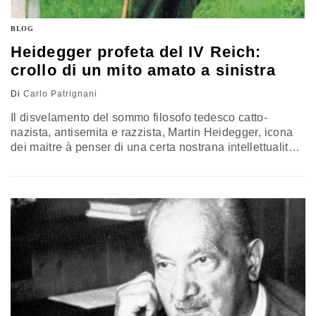
BLOG
Heidegger profeta del IV Reich:
crollo di un mito amato a sinistra
Di
Carlo Patrignani
Il disvelamento del sommo filosofo tedesco catto-
nazista, antisemita e razzista, Martin Heidegger, icona
dei maitre à penser di una certa nostrana intellettualità
gauchiste, è compiuto: ora il Re è, come si dice, davvero
nudo. A far crollare il mito che ha tormentato la storia
della cultura del '900, sono stati il filosofo francese
Emmanuel Faye e il Corriere della Sera…