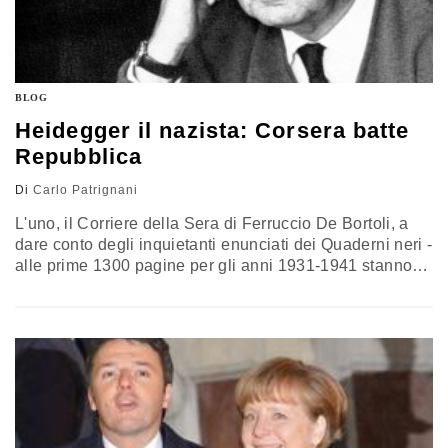
BLOG
Heidegger il nazista: Corsera batte
Repubblica
Di
Carlo Patrignani
L'uno, il Corriere della Sera di Ferruccio De Bortoli, a
dare conto degli inquietanti enunciati dei Quaderni neri -
alle prime 1300 pagine per gli anni 1931-1941 stanno
per aggiungersene altre 560 e ulteriori altrettante
rivelazioni per il periodo 1942-1948, con il nuovo
volume curato da Peter Trawny - di Martin Heidegger, il
sommo filosofo tedesco, già fondamentalista cattolico,
antisemita,…