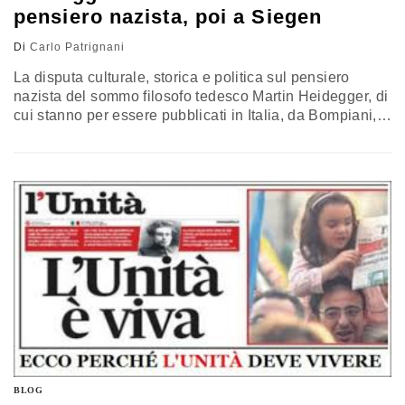
pensiero nazista, poi a Siegen
Di
Carlo Patrignani
La disputa culturale, storica e politica sul pensiero
nazista del sommo filosofo tedesco Martin Heidegger, di
cui stanno per essere pubblicati in Italia, da Bompiani, i
Quaderni neri, travalica le Alpi e approda all'Università
francese di Rouen, dopo aver coinvolto i maggiori
quotidiani d'Oltralpe: Le Monde, Liberation, Le Nouvel
Observateur, Le Figaro. E' adesso la volta di una sede
universitaria,…
BLOG