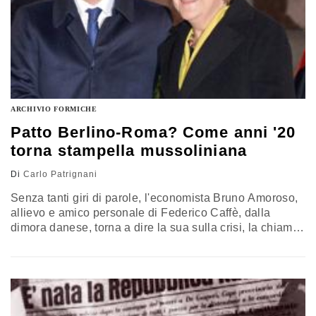
ARCHIVIO FORMICHE
Patto Berlino-Roma? Come anni '20
torna stampella mussoliniana
Di
Carlo Patrignani
Senza tanti giri di parole, l'economista Bruno Amoroso,
allievo e amico personale di Federico Caffè, dalla
dimora danese, torna a dire la sua sulla crisi, la chiama
truffa, finanziaria che dal 2007-2008 sta cambiando, in
peggio, le condizioni di vita di milioni di persone in
Europa per le crescenti diseguaglianze economico-
sociali e non risparmia il Pd. Il Pd ha scelto…