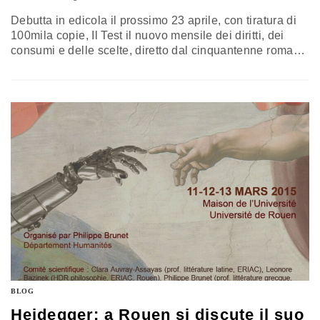
Debutta in edicola il prossimo 23 aprile, con tiratura di
100mila copie, Il Test il nuovo mensile dei diritti, dei
consumi e delle scelte, diretto dal cinquantenne romano
Riccardo Quintili, già direttore dello storico settimanale
Il Salvagente. E, come degna anteprima, Quintili
stasera è tra gli ospiti della puntata di Ballarò, il talk
show di Massimo Giannini, dal tema: Tra…
BLOG
Heidegger: a Rouen si discute il suo