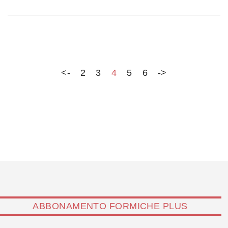
circostanziata e dettagliata. Ma nonostante ciò, una
risposta bisogna tentare di darla: lavarsene le mani e
non farlo sarebbe peggio e deleterio. E la risposta è che
fu vera ma parziale, il fascismo fu sconfitto…
<-
2
3
4
5
6
->
ABBONAMENTO FORMICHE PLUS