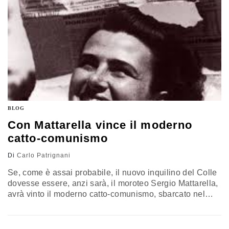
BLOG
Con Mattarella vince il moderno
catto-comunismo
Di
Carlo Patrignani
Se, come è assai probabile, il nuovo inquilino del Colle
dovesse essere, anzi sarà, il moroteo Sergio Mattarella,
avrà vinto il moderno catto-comunismo, sbarcato nel
lessico e nella prassi politica nel 1944 a Salerno,
quando, tornato da Mosca, Palmiro Togliatti, spiazzando
il fronte antifascista e antimonarchico, sostenne il