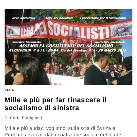
leader della Fiom, la categoria dei metalmeccanici che
per la terza volta scommette sull'idea, già naufragata,
della coalizione sociale. Landini lasci…
BLOG
Mille e più per far rinascere il
socialismo di sinistra
Di
Carlo Patrignani
Mille e più audaci vogliono, sulla scia di Syriza e
Podemos evocati dalla coalizione sociale del leader