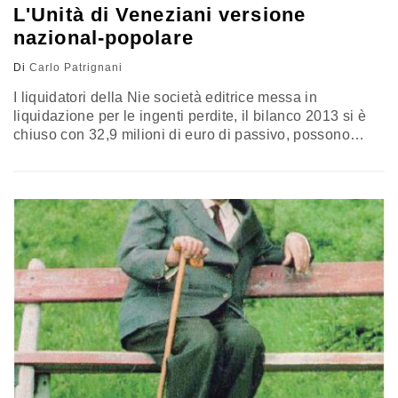
L'Unità di Veneziani versione
nazional-popolare
Di
Carlo Patrignani
I liquidatori della Nie società editrice messa in
liquidazione per le ingenti perdite, il bilanco 2013 si è
chiuso con 32,9 milioni di euro di passivo, possono
esser soddisfatti del loro lavoro massimizzare il valore
degli asset societari per aver portato a compimento
un'importante e per tanti aspetti problematica
operazione: l'Unità, la storica testata fondata da Antonio
Gramsci, ricomparirà presto…