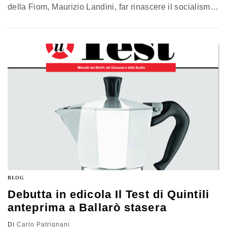
della Fiom, Maurizio Landini, far rinascere il socialismo,
togliendolo dall'annullamento operato dal Pd, ed in
particolare il socialismo di sinistra, diretta emanazione
del ben più noto socialismo rivoluzionario che nel '69
appassionò l'intellettuale francese Gilles Martinet tanto
che ne fece l'oggetto principale del…
BLOG
Debutta in edicola Il Test di Quintili
anteprima a Ballarò stasera
Di
Carlo Patrignani