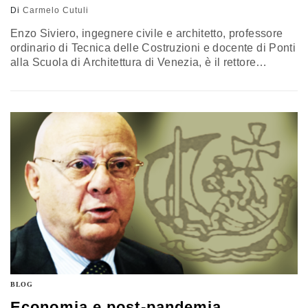
Di
Carmelo Cutuli
Enzo Siviero, ingegnere civile e architetto, professore
ordinario di Tecnica delle Costruzioni e docente di Ponti
alla Scuola di Architettura di Venezia, è il rettore
dell’Ateneo telematico e-Campus. Professore
buongiorno, lei è uno dei massimi esperti mondiali di
infrastrutture pesanti, nello specifico di ponti, nel suo
ruolo di rettore di una Università telematica invece si
confronta quotidianamente con infrastrutture
immateriali…
BLOG
Economia e post-pandemia.