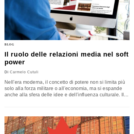
BLOG
Il ruolo delle relazioni media nel soft
power
Di
Carmelo Cutuli
Nell'era moderna, il concetto di potere non si limita più
solo alla forza militare o all'economia, ma si espande
anche alla sfera delle idee e dell'influenza culturale. Il
soft power, termine coniato dallo studioso Joseph Nye,
si riferisce al potere di un Paese o di un'organizzazione
di plasmare le opinioni, le percezioni e le preferenze
degli altri attraverso mezzi non…