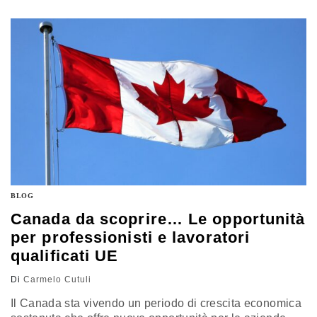
Education & Leadership Awards (NELA). Sarà l’attore
italoamericano Joe Mantegna, per il 18° anno
consecutivo, il maestro delle cerimonie del NELA Gala
che, quest’anno vedrà nella…
BLOG
Canada da scoprire… Le opportunità
per professionisti e lavoratori
qualificati UE
Di
Carmelo Cutuli
Il Canada sta vivendo un periodo di crescita economica