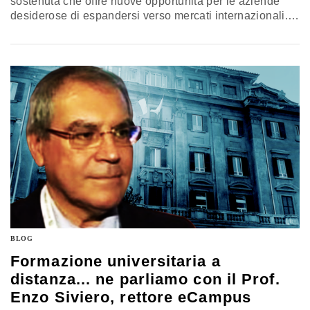
sostenuta che offre nuove opportunità per le aziende
desiderose di espandersi verso mercati internazionali.
Tuttavia, una sfida significativa che le imprese canadesi
devono affrontare è la mancanza di competenze
qualificate disponibili a livello locale. In questo
contesto, i lavoratori stranieri altamente qualificati
stanno diventando sempre più importanti per soddisfare
la crescente…
BLOG
Formazione universitaria a
distanza... ne parliamo con il Prof.
Enzo Siviero, rettore eCampus