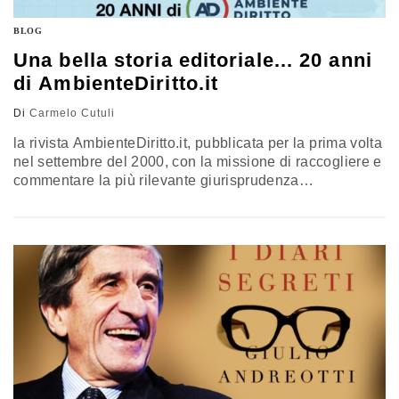
BLOG
Una bella storia editoriale... 20 anni
di AmbienteDiritto.it
Di
Carmelo Cutuli
la rivista AmbienteDiritto.it, pubblicata per la prima volta
nel settembre del 2000, con la missione di raccogliere e
commentare la più rilevante giurisprudenza
costituzionale, europea, amministrativa, civile e penale
in materia ambientale, era all’epoca tra le prime rivista
on line, nel campo giuridico, ad occuparsi di questo
settore. Oggi, a 20 anni dalla sua fondazione,
l’indiscussa autorevolezza e l’ampia diffusione…