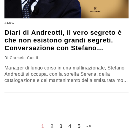
BLOG
Diari di Andreotti, il vero segreto è
che non esistono grandi segreti.
Conversazione con Stefano
Andreotti
Di
Carmelo Cutuli
Manager di lungo corso in una multinazionale, Stefano
Andreotti si occupa, con la sorella Serena, della
catalogazione e del mantenimento della smisurata mole
di informazioni, appunti e documenti che il padre, Giulio,
ha collezionato nei suoi oltre 50 anni di attività politica.
Per i tipi della Solferino, è stato presentato
recentemente il volume "Giulio Andreotti, i diari
segreti" ed è già…
1
2
3
4
5
->