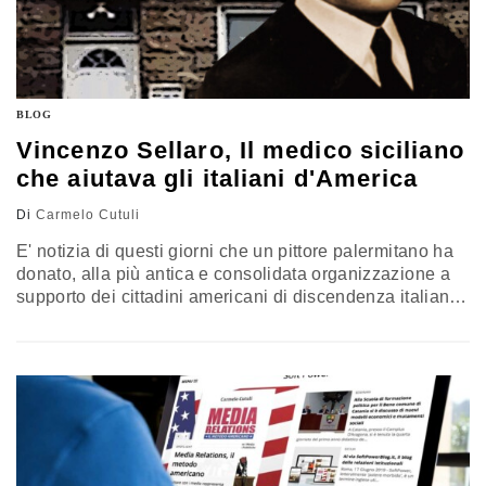
BLOG
Vincenzo Sellaro, Il medico siciliano
che aiutava gli italiani d'America
Di
Carmelo Cutuli
E' notizia di questi giorni che un pittore palermitano ha
donato, alla più antica e consolidata organizzazione a
supporto dei cittadini americani di discendenza italiana,
un ritratto raffigurante Vincenzo Sellaro, nativo di Polizzi
Generosa (PA), emigrato agli inizi del Secolo XX in quel
di New York. Non è notizia da poco che nella
Madrepatria ci si ricordi, a distanza di…