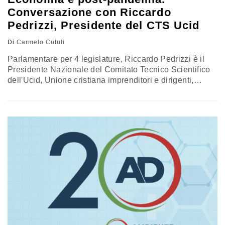
Conversazione con Riccardo
Pedrizzi, Presidente del CTS Ucid
Di
Carmelo Cutuli
Parlamentare per 4 legislature, Riccardo Pedrizzi è il
Presidente Nazionale del Comitato Tecnico Scientifico
dell'Ucid, Unione cristiana imprenditori e dirigenti,
l'associazione della classe dirigente cattolica. Costituita
nel 1947, l'Ucid nasce sulle macerie del secondo
dopoguerra all'interno del movimento di opere e idee
che caratterizza i cattolici, impegnati in politica e nella
società civile, nella ricostruzione morale e civile
dell'Italia. Fine…