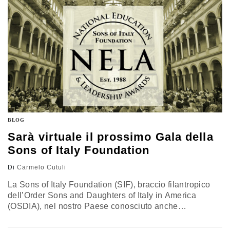
il sistema alimentare canadese. L'obiettivo principale…
BLOG
Sarà virtuale il prossimo Gala della
Sons of Italy Foundation
Di
Carmelo Cutuli
La Sons of Italy Foundation (SIF), braccio filantropico
dell’Order Sons and Daughters of Italy in America
(OSDIA), nel nostro Paese conosciuto anche
come Ordine dei Figli d’Italia in America, celebrerà il
prossimo 28 maggio il suo 32° Gala annuale National