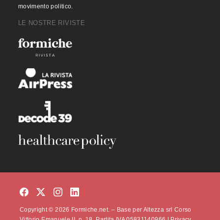
movimento politico.
LE NOSTRE RIVISTE
Copyright © 2026 Formiche.net. – Base per Altezza srl Corso
Vittorio Emanuele II, n. 18, Partita IVA 05831140966 |
Privacy