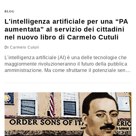
BLOG
L'intelligenza artificiale per una “PA
aumentata” al servizio dei cittadini
nel nuovo libro di Carmelo Cutuli
Di
Carmelo Cutuli
L'intelligenza artificiale (AI) è una delle tecnologie che
maggiormente rivoluzioneranno il futuro della pubblica
amministrazione. Ma come sfruttarne il potenziale senza
snaturare il rapporto tra cittadini e istituzioni? È la
cruciale domanda alla quale risponde il volume
"Intelligenza Artificiale & Pubblica Amministrazione" di
Carmelo Cutuli (ISSRF Editore). Attraverso chiari
esempi pratici, l'autore delinea una visione di "PA
aumentata", in cui…