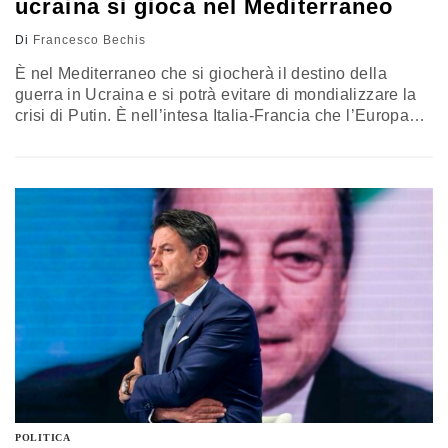
ucraina si gioca nel Mediterraneo
Di
Francesco Bechis
È nel Mediterraneo che si giocherà il destino della
guerra in Ucraina e si potrà evitare di mondializzare la
crisi di Putin. È nell’intesa Italia-Francia che l’Europa
può riscoprire la sua vocazione a Sud. Una mappa dal
convegno della Fondazione Med-Or con Minniti,
Molinari, Masset e Gressani
POLITICA