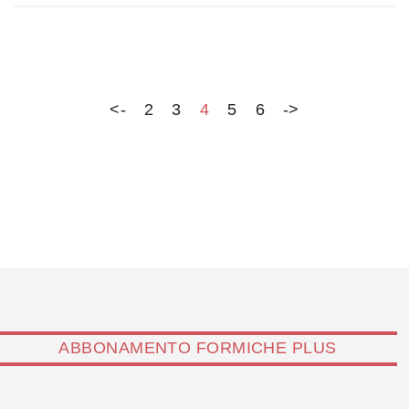
difendere Taiwan una nostra responsabilità. Draghi?
Resista più che può
<-
2
3
4
5
6
->
ABBONAMENTO FORMICHE PLUS