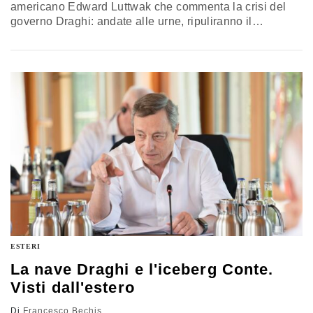
americano Edward Luttwak che commenta la crisi del
governo Draghi: andate alle urne, ripuliranno il
Parlamento dal partito filorusso italiano. È un’anomalia
e preoccupa anche in America
ESTERI
La nave Draghi e l'iceberg Conte.
Visti dall'estero
Di
Francesco Bechis