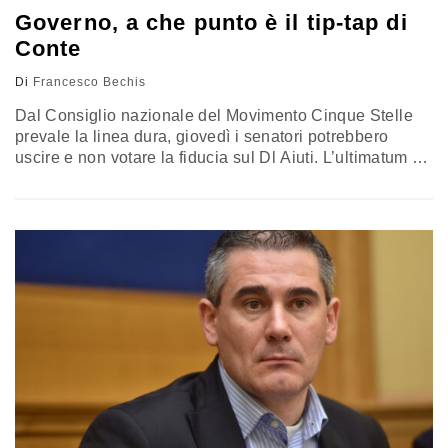
Governo, a che punto è il tip-tap di
Conte
Di
Francesco Bechis
Dal Consiglio nazionale del Movimento Cinque Stelle
prevale la linea dura, giovedì i senatori potrebbero
uscire e non votare la fiducia sul Dl Aiuti. L’ultimatum di
Salvini strappa sorrisi, “vuole liberarsi dei governisti”. Le
correnti interne e una via d’uscita (difficile) per salvare
baracca e burattini