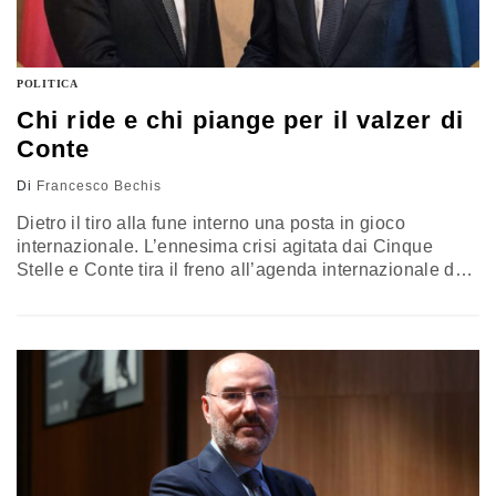
POLITICA
Chi ride e chi piange per il valzer di
Conte
Di
Francesco Bechis
Dietro il tiro alla fune interno una posta in gioco
internazionale. L’ennesima crisi agitata dai Cinque
Stelle e Conte tira il freno all’agenda internazionale del
Paese. Il governo Draghi ha i numeri ma non i tempi.
Dalle armi al sostegno finanziario, perché dal valzer
grillino dipende anche il destino ucraino