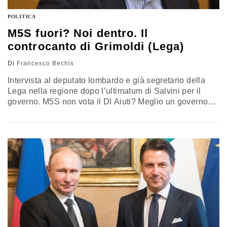
POLITICA
M5S fuori? Noi dentro. Il
controcanto di Grimoldi (Lega)
Di
Francesco Bechis
Intervista al deputato lombardo e già segretario della
Lega nella regione dopo l’ultimatum di Salvini per il
governo. M5S non vota il Dl Aiuti? Meglio un governo
senza di loro, noi dobbiamo restare per responsabilità.
Congresso del partito? Il prima possibile, dobbiamo
dare la parola alla base