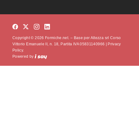
Copyright © 2026 Formiche.net. – Base per Altezza srl Corso
Vittorio Emanuele II, n. 18, Partita IVA 05831140966 |
Privacy
Policy.
Powered by