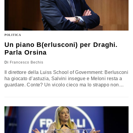
POLITICA
Un piano B(erlusconi) per Draghi.
Parla Orsina
Di
Francesco Bechis
Il direttore della Luiss School of Government: Berlusconi
ha giocato d’astuzia, Salvini insegue e Meloni resta a
guardare. Conte? Un vicolo cieco ma lo strappo non
conviene. Per il Pd e il campo (poco) largo è l’ora delle
decisioni