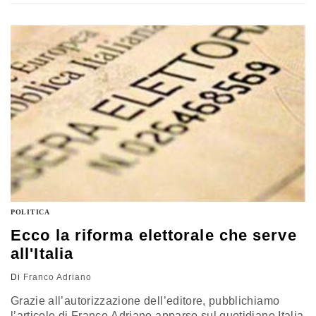
imparato subito Beppe Grillo sfruttando - che è una
meraviglia - il popolo della rete. Non fa eccezione
Matteo Renzi, segretario in pectore del Pd, interprete di
una leadership moderna che usa…
POLITICA
Ecco la riforma elettorale che serve
all'Italia
Di
Franco Adriano
Grazie all’autorizzazione dell’editore, pubblichiamo
l’articolo di Franco Adriano apparso sul quotidiano Italia