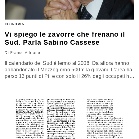
ECONOMIA
Vi spiego le zavorre che frenano il
Sud. Parla Sabino Cassese
Di
Franco Adriano
Il calendario del Sud è fermo al 2008. Da allora hanno
abbandonato il Mezzogiorno 500mila giovani. L'area ha
perso 13 punti di Pil e con solo il 26% degli occupati ha
subito il 60% delle perdite di lavoro avvenute in Italia.
Perfino il dato simbolico della natalità è stato superato,
nel 2010, con 1,42 figli in media al Nord, contro…