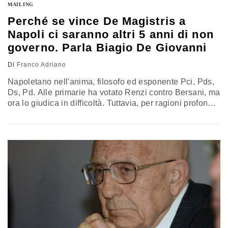
MAILING
Perché se vince De Magistris a
Napoli ci saranno altri 5 anni di non
governo. Parla Biagio De Giovanni
Di
Franco Adriano
Napoletano nell'anima, filosofo ed esponente Pci, Pds,
Ds, Pd. Alle primarie ha votato Renzi contro Bersani, ma
ora lo giudica in difficoltà. Tuttavia, per ragioni profonde,
Biagio De Giovanni ce l'ha in particolare con il suo
sindaco, Luigi De Magistris, e non ne fa un mistero.
Professore lei ha affermato che Luigi De Magistris
"seduce la città lazzaresca". Che vuole…