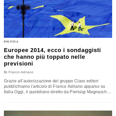
POLITICA
Europee 2014, ecco i sondaggisti
che hanno più toppato nelle
previsioni
Di
Franco Adriano
Grazie all'autorizzazione del gruppo Class editori
pubblichiamo l'articolo di Franco Adriano apparso su
Italia Oggi, il quotidiano diretto da Pierluigi Magnaschi.
È vero. I sondaggisti non ne hanno azzeccato molte in
queste elezioni, tolto forse il dato sull’affluenza inferiore
rispetto a quella delle scorse europee (58%). Secondo
un giudizio relativo agli ultimi sondaggi pubblicati, prima