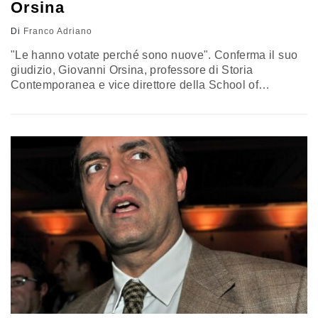
Orsina
Di
Franco Adriano
"Le hanno votate perché sono nuove". Conferma il suo
giudizio, Giovanni Orsina, professore di Storia
Contemporanea e vice direttore della School of
Government della Luiss, sulle Amministrative 2016 e
sull'esito dei ballottaggi di domenica scorsa che sono
stati caratterizzati dall'elezione a sindaco delle due
candidate M5s, Chiara Appendino a Torino e Virginia
Raggi a Roma. Dunque il Rottamatore finì rottamato?…