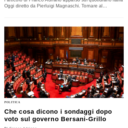
Oggi diretto da Pierluigi Magnaschi. Tornare al
mattarellum. Perfino Beppe Grillo vorrebbe farlo subito
in Parlamento (anche senza il nuovo governo) per
cancellare dalla faccia della terra l'odiato (?) porcellum.
Arturo Parisi (con Romano Prodi e Walter Veltroni)
avrebbe voluto tornare al sistema elettorale
preesistente, ossia lo stesso…
POLITICA
Che cosa dicono i sondaggi dopo
voto sul governo Bersani-Grillo