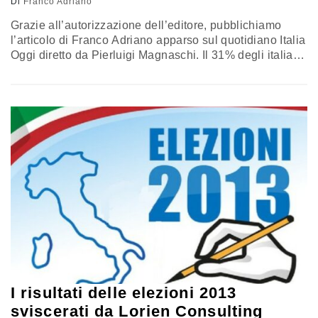
Di
Franco Adriano
Grazie all’autorizzazione dell’editore, pubblichiamo
l’articolo di Franco Adriano apparso sul quotidiano Italia
Oggi diretto da Pierluigi Magnaschi. Il 31% degli italiani,
a questo punto, vuole una soluzione ponte: un governo
che vari tra l'altro una nuova legge elettorale. Soltanto il
6% degli elettori vuole il voto subito, anche se andrebbe
in massa alle urne. La voglia di partecipazione è alle…
I risultati delle elezioni 2013
sviscerati da Lorien Consulting