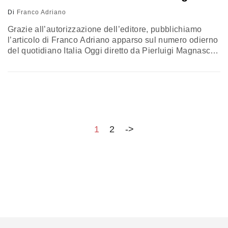
Di
Franco Adriano
Grazie all’autorizzazione dell’editore, pubblichiamo
l’articolo di Franco Adriano apparso sul numero odierno
del quotidiano Italia Oggi diretto da Pierluigi Magnaschi.
Solo un elettore su due, alle elezioni politiche del 2008
è rimasto fedele al Pd e al Pdl andando ad alimentare il
non voto e il Movimento 5 Stelle. L'analisi dei flussi
elettorali di Lorien consulting è impietoso nei confronti…
1
2
->