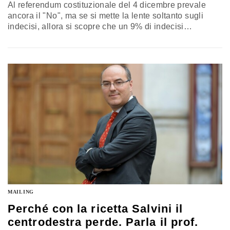
Al referendum costituzionale del 4 dicembre prevale
ancora il "No", ma se si mette la lente soltanto sugli
indecisi, allora si scopre che un 9% di indecisi
intenzionati ad andare a votare sono più orientati al "Sì"
realizzando così un possibile testa a testa (mentre il
restante 8% di indecisi potrebbe, alla fine, disertare
l'urna). Emerge dall'ultimo rilevamento di Lorien…
MAILING
Perché con la ricetta Salvini il
centrodestra perde. Parla il prof.