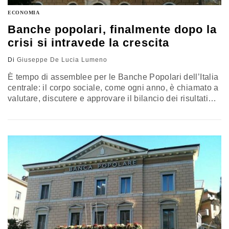
ECONOMIA
Banche popolari, finalmente dopo la
crisi si intravede la crescita
Di
Giuseppe De Lucia Lumeno
È tempo di assemblee per le Banche Popolari dell’Italia
centrale: il corpo sociale, come ogni anno, è chiamato a
valutare, discutere e approvare il bilancio dei risultati
del 2017. Hanno iniziato, nello scorso fine settimana, la
Banca Popolare del Lazio guidata dal presidente
Edmondo Maria Capecelatro e dall’amministratore
delegato Massimo Lucidi, la Banca Popolare di Fondi -
presidente Giuseppe Rasile,…