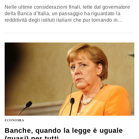
Nelle ultime considerazioni finali, lette dal governatore
della Banca d’Italia, un passaggio ha riguardato la
redditività degli istituti italiani che pur tornando in
numerosi casi ad essere positiva nel 2017 (come
evidenziato dall'andamento del Roe riportato in
appendice alla Relazione della Banca d’Italia) continua
comunque ad essere ancora troppo bassa rispetto a
quanto fatto segnare da altri sistemi bancari europei…
ECONOMIA
Banche, quando la legge è uguale
(quasi) per tutti