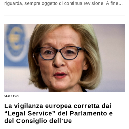
riguarda, sempre oggetto di continua revisione. A fine
anno il Parlamento Europeo aveva bloccato e rinviato il
cosiddetto addendum che prevedeva un’ulteriore stretta
sulla gestione delle sofferenze. Il nuovo intervento,
seppur meno oneroso in seguito alla presa di posizione
dell’Europarlamento, è ora…
MAILING
La vigilanza europea corretta dai
“Legal Service” del Parlamento e
del Consiglio dell’Ue