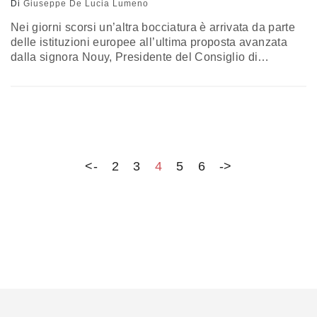
Di
Giuseppe De Lucia Lumeno
Nei giorni scorsi un’altra bocciatura è arrivata da parte
delle istituzioni europee all’ultima proposta avanzata
dalla signora Nouy, Presidente del Consiglio di
Sorveglianza della Banca Centrale Europea, relativa
alla copertura dei Non Performing Loans (NPLs).
Questa volta è stato l’ufficio legale del Consiglio
dell’Unione Europea, composto dai ministri dei governi
di ciascun paese dell’Ue competenti per la discussione,
e che…
<-
2
3
4
5
6
->