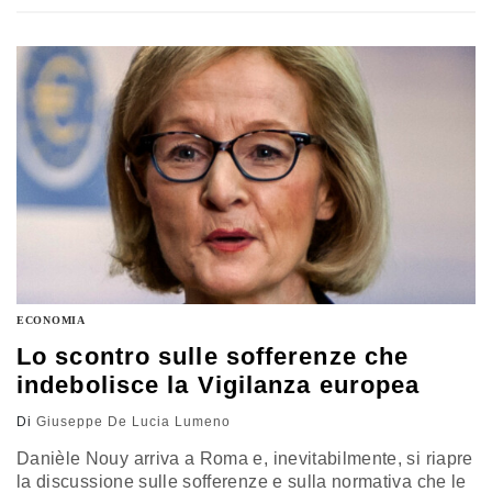
scorsi al venticinquesimo anniversario della
Fondazione di Venezia, ha parlato del “modello del
patto sociale per le imprese” che si sta imponendo nella
realtà economica. “Questo significa –…
ECONOMIA
Lo scontro sulle sofferenze che
indebolisce la Vigilanza europea
Di
Giuseppe De Lucia Lumeno
Danièle Nouy arriva a Roma e, inevitabilmente, si riapre
la discussione sulle sofferenze e sulla normativa che le