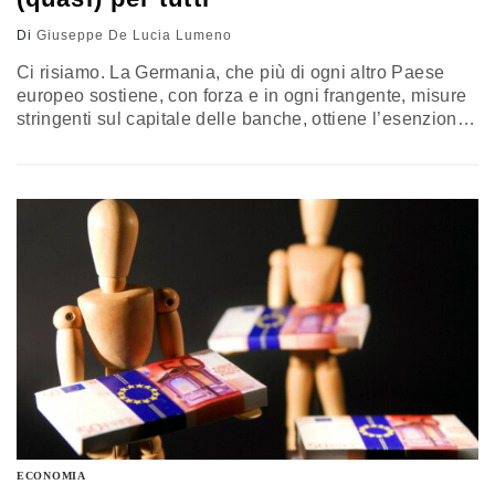
Di
Giuseppe De Lucia Lumeno
Ci risiamo. La Germania, che più di ogni altro Paese
europeo sostiene, con forza e in ogni frangente, misure
stringenti sul capitale delle banche, ottiene l’esenzione
per gli istituti di credito del proprio Paese da quelle
stesse norme sulle quali, al contrario, pretende una
rigida applicazione senza sconti o eccezione alcuna –
solo se però si tratta di banche di…
ECONOMIA