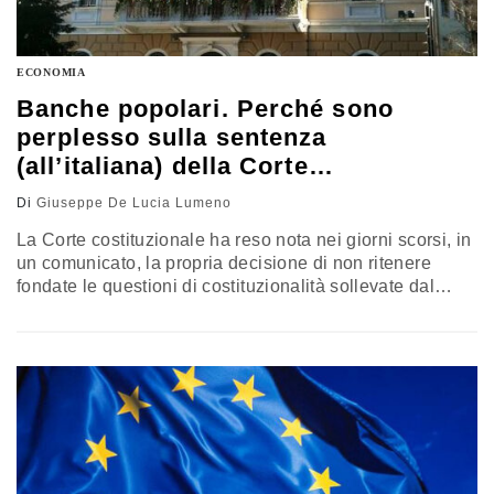
ECONOMIA
Banche popolari. Perché sono
perplesso sulla sentenza
(all’italiana) della Corte
Costituzionale
Di
Giuseppe De Lucia Lumeno
La Corte costituzionale ha reso nota nei giorni scorsi, in
un comunicato, la propria decisione di non ritenere
fondate le questioni di costituzionalità sollevate dal
Consiglio di Stato con riferimento alla riforma delle
banche popolari introdotta, come noto, con decreto
legge nel 2015. La sensazione, pur non conoscendosi
ancora in dettaglio le motivazioni del provvedimento, è
che la Consulta abbia…