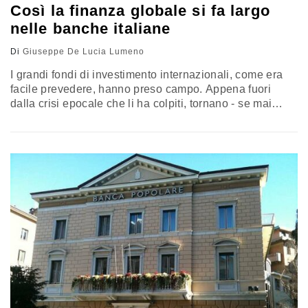
Così la finanza globale si fa largo
nelle banche italiane
Di
Giuseppe De Lucia Lumeno
I grandi fondi di investimento internazionali, come era
facile prevedere, hanno preso campo. Appena fuori
dalla crisi epocale che li ha colpiti, tornano - se mai
avessero smesso - a “investire” nel sistema bancario
italiano. Il dato emerge sempre più chiaro dopo le
assemblee annuali svolte fin qui ed è riscontrabile sia
relativamente alle banche maggiori sia a quelle di…