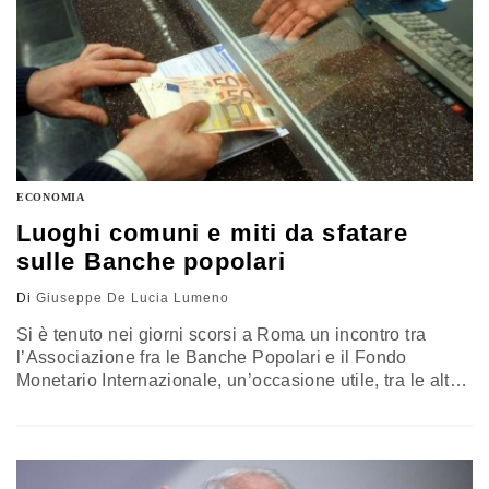
ECONOMIA
Luoghi comuni e miti da sfatare
sulle Banche popolari
Di
Giuseppe De Lucia Lumeno
Si è tenuto nei giorni scorsi a Roma un incontro tra
l’Associazione fra le Banche Popolari e il Fondo
Monetario Internazionale, un’occasione utile, tra le altre
cose, allo scopo di smontare alcuni luoghi comuni sulle
banche del territorio. I luoghi comuni, ne siamo convinti,
quando non esprimono altro che ovvietà possono
essere dannosi per il semplice fatto che allontanano