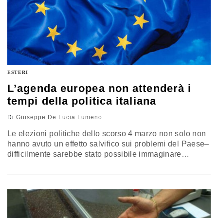
ESTERI
L’agenda europea non attenderà i
tempi della politica italiana
Di
Giuseppe De Lucia Lumeno
Le elezioni politiche dello scorso 4 marzo non solo non
hanno avuto un effetto salvifico sui problemi del Paese–
difficilmente sarebbe stato possibile immaginare
diversamente - ma, al contrario, ci hanno consegnato un
quadro politico–istituzionale estremamente frastagliato
che sarà difficile ricomporre. Il responso delle urne, in
larga parte previsto, è più netto della composizione
parlamentare che ha prodotto. Ci parla di…