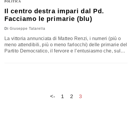
POLITICA
Il centro destra impari dal Pd.
Facciamo le primarie (blu)
Di
Giuseppe Tatarella
La vittoria annunciata di Matteo Renzi, i numeri (più o
meno attendibili, più o meno farlocchi) delle primarie del
Partito Democratico, il fervore e l’entusiasmo che, sul
finire di un annus horribilis, sembrano essere tornati a
galvanizzare il popolo del centrosinistra hanno
certamente bisogno di un beneficio di inventario. Non
foss’altro perché la vittoria di Bersani, l’anno scorso, fu
accompagnata…
<-
1
2
3