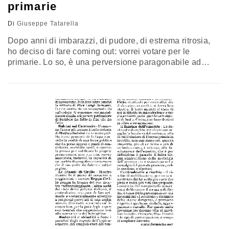
primarie
Di
Giuseppe Tatarella
Dopo anni di imbarazzi, di pudore, di estrema ritrosia,
ho deciso di fare coming out: vorrei votare per le
primarie. Lo so, è una perversione paragonabile ad
aggirarsi con fare circospetto nei pressi dei bagni
pubblici: ma l’invidia che provo verso i miei coetanei del
Pd e persino della Lega è molto vicina ad un non voluto
voyeurismo politico. Lo…