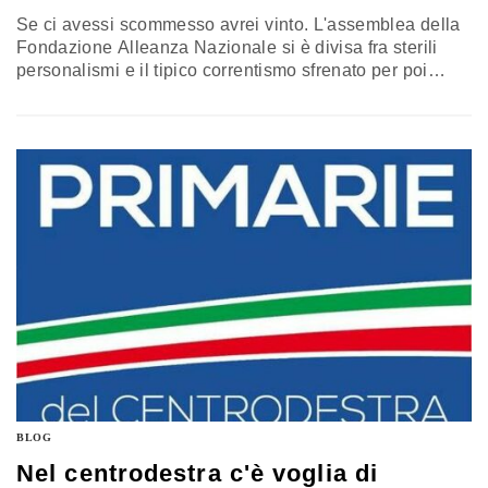
Se ci avessi scommesso avrei vinto. L'assemblea della
Fondazione Alleanza Nazionale si è divisa fra sterili
personalismi e il tipico correntismo sfrenato per poi
concludersi con un’incomprensibile furbata a fini
elettorali. Una parte si é accaparrata il logo con la
fiamma nella convinzione di aumentare i consensi alle
prossime elezioni europee e l'altra procederà a suon di
carte bollate e…
BLOG
Nel centrodestra c'è voglia di