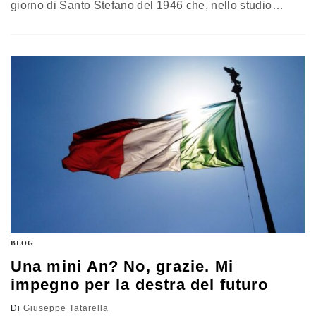
giorno di Santo Stefano del 1946 che, nello studio
legale romano del padre di Arturo Michelini, un ristretto
manipolo di giovani neofascisti costituì la forza politica
che sarebbe progressivamente cresciuto fino a
rappresentare in toto la destra nazionale italiana. Una
scelta tutt'altro che facile: il Paese…
BLOG
Una mini An? No, grazie. Mi
impegno per la destra del futuro
Di
Giuseppe Tatarella