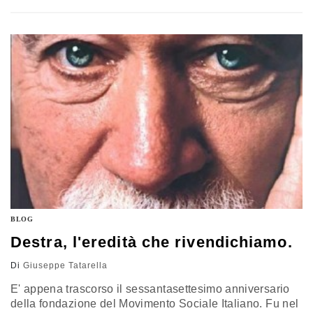
sinistra comunista italiana: né l'indubbio acume e
l'indiscutibile garbo della persona, né la sua antica
militanza fra gli amendoliani e i miglioristi del Pci
possono…
BLOG
Destra, l'eredità che rivendichiamo.
Di
Giuseppe Tatarella
E' appena trascorso il sessantasettesimo anniversario
della fondazione del Movimento Sociale Italiano. Fu nel