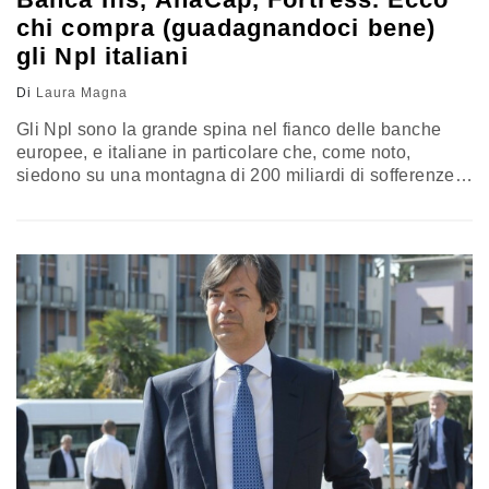
chi compra (guadagnandoci bene)
gli Npl italiani
Di
Laura Magna
Gli Npl sono la grande spina nel fianco delle banche
europee, e italiane in particolare che, come noto,
siedono su una montagna di 200 miliardi di sofferenze.
In questo momento oggetto di estenuanti trattative per
renderne possibile la cessione a un prezzo che non sia
più penalizzante del mero detenerle in pancia e
attendere i setti anni di media che…