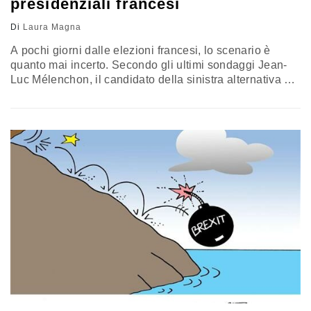
presidenziali francesi
Di
Laura Magna
A pochi giorni dalle elezioni francesi, lo scenario è
quanto mai incerto. Secondo gli ultimi sondaggi Jean-
Luc Mélenchon, il candidato della sinistra alternativa ha
superato il neogollista François Fillon nelle preferenze
degli elettori, mentre Marine Le Pen (Front National) ed
Emmanuel Macron (En Marche!) hanno perso un po’
quota. Quattro candidati con uno scarto minimo si
contendono la carica di…