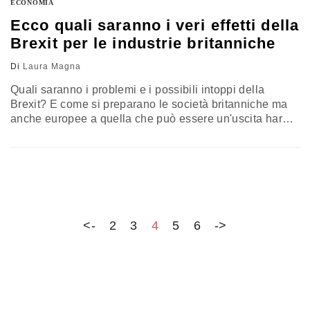
ECONOMIA
Ecco quali saranno i veri effetti della
Brexit per le industrie britanniche
Di
Laura Magna
Quali saranno i problemi e i possibili intoppi della
Brexit? E come si preparano le società britanniche ma
anche europee a quella che può essere un'uscita hard?
A provare a fare un vademecum è stato un noto studio
legale internazionale. Proviamo a sintetizzarlo.
Minimizzare regolamenti e burocrazia Ue è stato il
maggior argomento della campagna del Leave prima
del referendum sulla…
<-
2
3
4
5
6
->