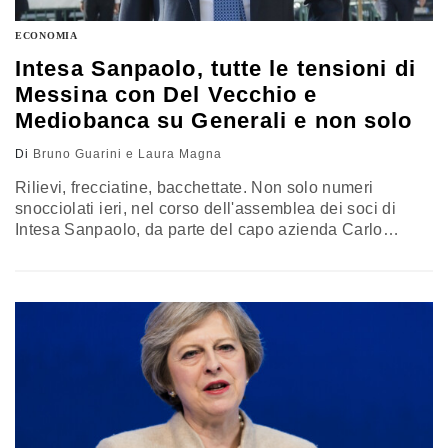
ECONOMIA
Intesa Sanpaolo, tutte le tensioni di
Messina con Del Vecchio e
Mediobanca su Generali e non solo
Di
Bruno Guarini e Laura Magna
Rilievi, frecciatine, bacchettate. Non solo numeri
snocciolati ieri, nel corso dell'assemblea dei soci di
Intesa Sanpaolo, da parte del capo azienda Carlo
Messina. Ma anche critiche più o meno indirette a
banche concorrenti e pure ad autorità. E un abrasivo
botta e risposta con Leonardo Del Vecchio, con annunci
di strascichi giudiziari. Ecco numeri e parole. INTESA
VS. UNICREDIT "Intesa…