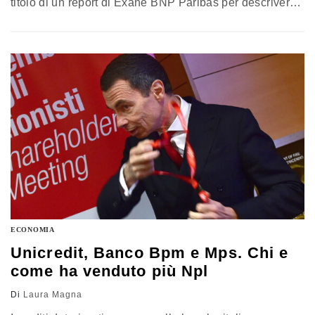
titolo di un report di Exane BNP Paribas per descrivere
l’appuntamento elettorale del Paese. A pochi giorni dal
voto che decreterà il successore di François Hollande -
il primo turno è fissato per domenica 23 aprile - i
sondaggi mostrano un quadro…
ECONOMIA
Unicredit, Banco Bpm e Mps. Chi e
come ha venduto più Npl
Di
Laura Magna