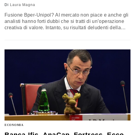
Di
Laura Magna
Fusione Bper-Unipol? Al mercato non piace e anche gli
analisti hanno forti dubbi che si tratti di un’operazione
creativa di valore. Intanto, su risultati deludenti della
banca emiliana, Piazza Affari ha bastonato il titolo
perché il mercato ritiene che l’acquisizione di Unipol
Banca possa indebolire i ratio patrimoniali della
predatrice. COSA HA DETTO VANDELLI Secondo gli
analisti la banca dovrebbe…
ECONOMIA
Banca Ifis, AnaCap, Fortress. Ecco