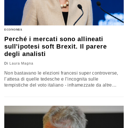
ECONOMIA
Perché i mercati sono allineati
sull'ipotesi soft Brexit. Il parere
degli analisti
Di
Laura Magna
Non bastavano le elezioni francesi super controverse,
l’attesa di quelle tedesche e l’incognita sulle
tempistiche del voto italiano - inframezzate da altre
elezioni locali sia in Italia sia in Germania, anche il
Regno Unito vuole andare alle urne. Lo ha annunciato a
sorpresa Theresa May, con una data: 8 giugno.
“Nessuno se l’aspettava. Anche perché lo stesso
governo aveva escluso…