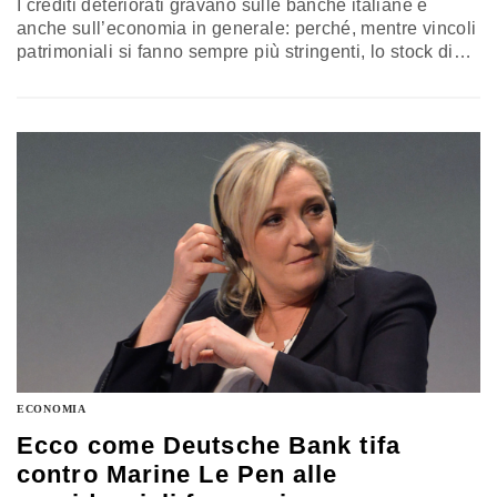
I crediti deteriorati gravano sulle banche italiane e
anche sull’economia in generale: perché, mentre vincoli
patrimoniali si fanno sempre più stringenti, lo stock di
sofferenze in pancia alle banche ha di fatto bloccato la
trasmissione di credito alle imprese. E ritardato l'uscita
dalla crisi. L’avvio di un mercato di questi crediti
deteriorati potrebbe essere la soluzione al problema. Ma
il…
ECONOMIA
Ecco come Deutsche Bank tifa
contro Marine Le Pen alle