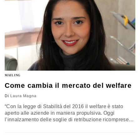
è consultabile qui), sostiene che regole di bilancio
stringenti stanno spingendo regioni ed enti locali a
guardare sempre…
MAILING
Come cambia il mercato del welfare
Di
Laura Magna
“Con la legge di Stabilità del 2016 il welfare è stato
aperto alle aziende in maniera propulsiva. Oggi
l’innalzamento delle soglie di retribuzione ricomprese
nella detassazione rende ancora più interessante il
mercato”. A dirlo a Formiche.net è Chiara Fogliani (nella
foto), consigliere di amministrazione di Welfare