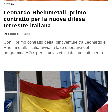
DIFESA
Leonardo-Rheinmetall, primo
contratto per la nuova difesa
terrestre italiana
Di
Luigi Romano
Con il primo contratto della joint venture tra Leonardo e
Rheinmetall, l’Italia avvia la fase operativa del
programma A2cs per i nuovi veicoli da combattimento
dell’Esercito. Un accordo che consolida la
cooperazione industriale con la Germania e rafforza il
ruolo di Roma nella costruzione di una difesa europea
integrata. Nel frattempo, il ministro Crosetto richiama la
necessità di una riforma strutturale delle Forze armate e
di un modello di sviluppo che metta a sistema organico,
mezzi e industria