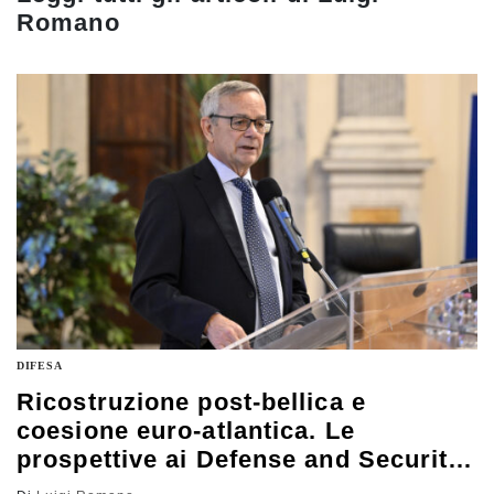
Romano
DIFESA
Ricostruzione post-bellica e
coesione euro-atlantica. Le
prospettive ai Defense and Security
Days