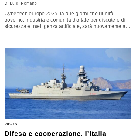
Di
Luigi Romano
Cybertech europe 2025, la due giorni che riunirà
governo, industria e comunità digitale per discutere di
sicurezza e intelligenza artificiale, sarà nuovamente a
Roma. Alla Nuvola si incroceranno geopolitica e
innovazione, con la partecipazione di Mike Pompeo e
dei principali attori italiani ed europei. Al centro ci sarà
l’AI come leva di difesa, tra nuove regole Ue,
infrastrutture critiche e cooperazione pubblico-privato
DIFESA
Difesa e cooperazione, l’Italia