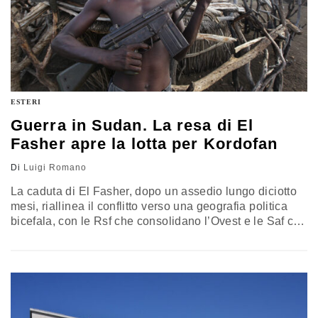
ESTERI
Guerra in Sudan. La resa di El
Fasher apre la lotta per Kordofan
Di
Luigi Romano
La caduta di El Fasher, dopo un assedio lungo diciotto
mesi, riallinea il conflitto verso una geografia politica
bicefala, con le Rsf che consolidano l’Ovest e le Saf che
tengono le proprie linee tra il centro e l’Est, mentre
Kordofan diventa la vera posta in gioco per le linee di
comunicazione e i rifornimenti tra Khartoum e il Darfur.
Gli ultimi sviluppi del conflitto in Sudan