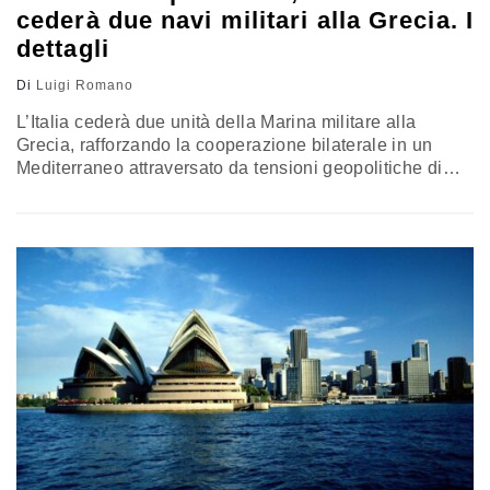
cederà due navi militari alla Grecia. I
dettagli
Di
Luigi Romano
L’Italia cederà due unità della Marina militare alla
Grecia, rafforzando la cooperazione bilaterale in un
Mediterraneo attraversato da tensioni geopolitiche di
varia entità. L’intesa, sostenuta dai ministri della Difesa
Crosetto e Dendias, si inserisce nel quadro delle attività
bilaterali dei due Paesi e delle sfide comuni che vanno
dall’Ucraina al Medio Oriente