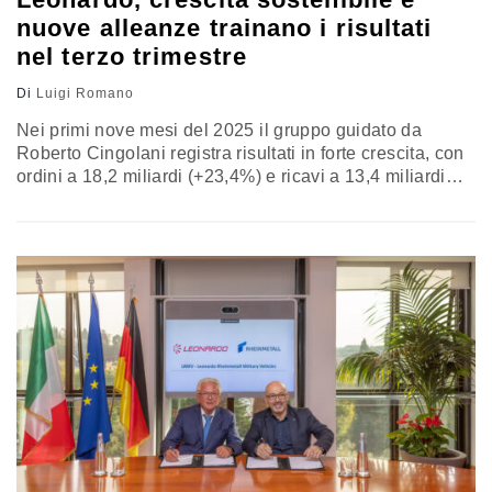
nuove alleanze trainano i risultati
nel terzo trimestre
Di
Luigi Romano
Nei primi nove mesi del 2025 il gruppo guidato da
Roberto Cingolani registra risultati in forte crescita, con
ordini a 18,2 miliardi (+23,4%) e ricavi a 13,4 miliardi
(+11,3%). Tra le operazioni strategiche, l’acquisizione di
Iveco Defence e il MoU con Airbus e Thales per
l’alleanza spaziale europea