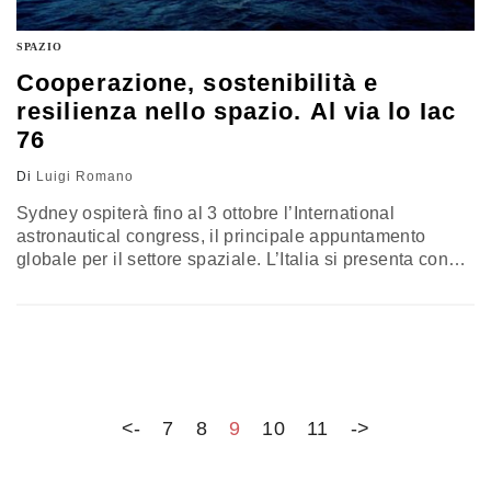
SPAZIO
Cooperazione, sostenibilità e
resilienza nello spazio. Al via lo Iac
76
Di
Luigi Romano
Sydney ospiterà fino al 3 ottobre l’International
astronautical congress, il principale appuntamento
globale per il settore spaziale. L’Italia si presenta con
una delegazione guidata dall’Asi e un padiglione che
unisce innovazione tecnologica e diplomazia scientifica.
Tra sostenibilità, cooperazione internazionale e nuove
opportunità nell’Indo-Pacifico, l’edizione 2025 mette in
luce come lo spazio possa diventare una risorsa
strategica per la società e per la sicurezza globale
<-
7
8
9
10
11
->