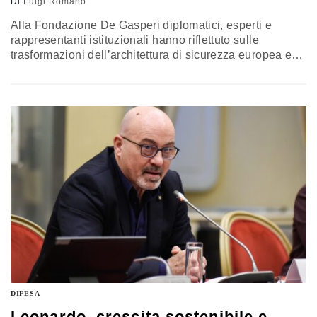
Di
Luigi Romano
Alla Fondazione De Gasperi diplomatici, esperti e
rappresentanti istituzionali hanno riflettuto sulle
trasformazioni dell’architettura di sicurezza europea e
sul ruolo dell’Ucraina nella costruzione di una pace
duratura. Tra autonomia strategica, propaganda russa e
ricostruzione post-bellica, è emerso il bisogno di una
visione comune capace di coniugare forza, coesione e
rinnovamento politico dell’Europa
DIFESA
Leonardo, crescita sostenibile e