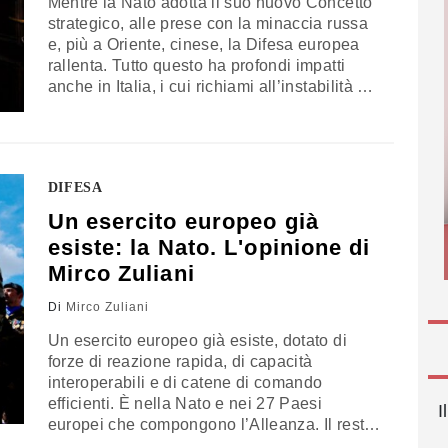
Mentre la Nato adotta il suo nuovo Concetto
strategico, alle prese con la minaccia russa
e, più a Oriente, cinese, la Difesa europea
rallenta. Tutto questo ha profondi impatti
anche in Italia, i cui richiami all’instabilità del
fianco sud restano in parte disattesi e che,
all’interno, vede il dibattito pubblico sempre
più legato alla “pancia” del Paese. Il
commento del generale Mirco Zuliani, già
DIFESA
vice comandante di Nato Act
Un esercito europeo già
esiste: la Nato. L'opinione di
Mirco Zuliani
Di
Mirco Zuliani
Un esercito europeo già esiste, dotato di
forze di reazione rapida, di capacità
interoperabili e di catene di comando
efficienti. È nella Nato e nei 27 Paesi
I
europei che compongono l’Alleanza. Il resto,
se si parla di Difesa Ue, resta “un sogno” con