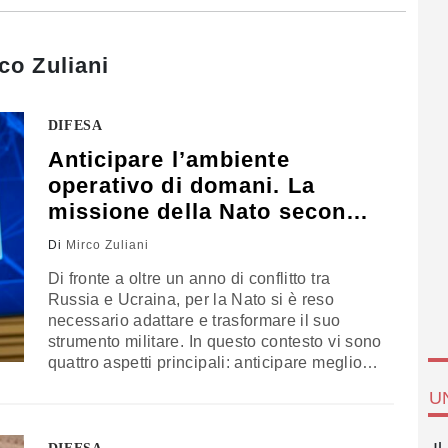
co Zuliani
DIFESA
Anticipare l’ambiente
operativo di domani. La
missione della Nato secondo
Zuliani
Di
Mirco Zuliani
Di fronte a oltre un anno di conflitto tra
Russia e Ucraina, per la Nato si è reso
necessario adattare e trasformare il suo
strumento militare. In questo contesto vi sono
quattro aspetti principali: anticipare meglio
l’ambiente operativo futuro, l’innovazione
U
vista come un modo diverso di affrontare lo
sviluppo delle capacità, l’interoperabilità e la
Cognitive warfare. Ne parla ad Airpress il già