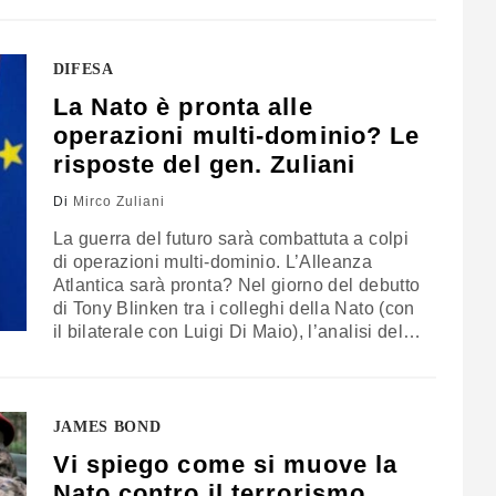
quattro problemi difficilmente superabili,
anche sulla scia del clamore generato dal
ritiro dall’Afghanistan. Il commento del
DIFESA
generale Mirco Zuliani, già vice comandante
La Nato è pronta alle
del Comando alleato per la trasformazione,
operazioni multi-dominio? Le
Nato Act
risposte del gen. Zuliani
Di
Mirco Zuliani
La guerra del futuro sarà combattuta a colpi
di operazioni multi-dominio. L’Alleanza
Atlantica sarà pronta? Nel giorno del debutto
di Tony Blinken tra i colleghi della Nato (con
il bilaterale con Luigi Di Maio), l’analisi del
generale Mirco Zuliani, già vice comandante
del Comando alleato per la trasformazione,
Nato Act
JAMES BOND
Vi spiego come si muove la
Nato contro il terrorismo.