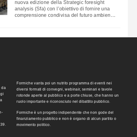
nuova edizione della Strategic foresight
analysis (Sfa) con l’obiettivo di fornire una
comprensione condivisa del futuro ambiente
strategico di sicurezza. Il documento
descrive le tendenze politiche, sociali,
tecnologiche, economiche e ambientali più
significative, e le relative implicazioni militari
e di sicurezza per l’Alleanza nei prossimi
due decenni, fino…
Formiche vanta poi un nutrito programma di eventi nei
o da
diversi formati di convegni, webinair, seminari e tavole
ggi
rotonde aperte al pubblico e a porte chiuse, che hanno un
ma
ruolo importante e riconosciuto nel dibattito pubblico.
n-
Formiche è un progetto indipendente che non gode del
finanziamento pubblico e non è organo di alcun partito o
e39.
movimento politico.