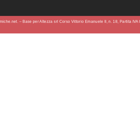
iche.net. – Base per Altezza srl Corso Vittorio Emanuele II, n. 18, Partita IV