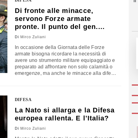
I
DIFESA
vice comandante del Nato Act, il generale
Di fronte alle minacce,
Mirco Zuliani
servono Forze armate
pronte. Il punto del gen.
Zuliani
Di
Mirco Zuliani
In occasione della Giornata delle Forze
armate bisogna ricordare la necessità di
avere uno strumento militare equipaggiato e
preparato ad affrontare non solo calamità o
emergenze, ma anche le minacce alla difesa
globale del futuro, all’interno della Nato e
per la sicurezza di tutti noi. L’analisi del
generale Mirco Zuliani, già vicecomandante
del Nato Act di Norfolk
DIFESA
La Nato si allarga e la Difesa
europea rallenta. E l’Italia?
Di
Mirco Zuliani