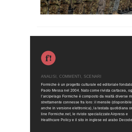
ANALISI, COMMENTI, SCENARI
Formiche è un progetto culturale ed editoriale fondat
Paolo Messa nel 2004. Nato come rivista cartacea, o
l’arcipelago Formiche è composto da realtà diverse 
strettamente connesse fra loro: il mensile (disponibile
anche in versione elettronica), la testata quotidiana o
line Formiche.net, le riviste specializzate Airpress e
Healthcare Policy e il sito in inglese ed arabo Decod