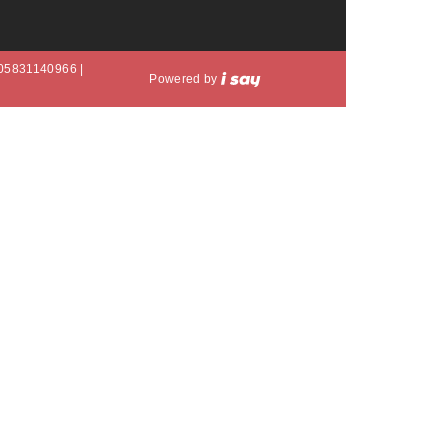
A 05831140966 |
Powered by