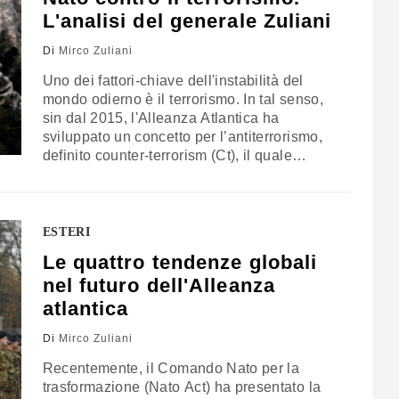
L'analisi del generale Zuliani
Di
Mirco Zuliani
Uno dei fattori-chiave dell'instabilità del
mondo odierno è il terrorismo. In tal senso,
sin dal 2015, l'Alleanza Atlantica ha
sviluppato un concetto per l’antiterrorismo,
definito counter-terrorism (Ct), il quale
identifica le aree-chiave in cui la Nato
dovrebbe attuare iniziative per migliorare la
prevenzione e la resilienza agli atti di
terrorismo. Quest’ultimo non ha confini, ma
ESTERI
l'attenzione si concentra sugli Stati…
Le quattro tendenze globali
nel futuro dell'Alleanza
atlantica
Di
Mirco Zuliani
Recentemente, il Comando Nato per la
trasformazione (Nato Act) ha presentato la