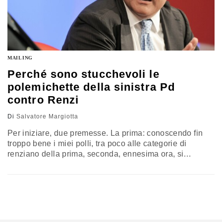
MAILING
Perché sono stucchevoli le
polemichette della sinistra Pd
contro Renzi
Di
Salvatore Margiotta
Per iniziare, due premesse. La prima: conoscendo fin
troppo bene i miei polli, tra poco alle categorie di
renziano della prima, seconda, ennesima ora, si
aggiungerà quella dei renziani pentiti, e, peggio,
persino di quelli che diranno di non esserlo mai stati;
renziani fraintesi, si potrebbe dire. Da parte mia, mi
continuo invece a ritrovare comodamente nella
definizione di ultrarenziano,…