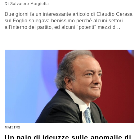
Di
Salvatore Margiotta
Due giorni fa un interessante articolo di Claudio Cerasa
sul Foglio spiegava benissimo perché alcuni settori
all'interno del partito, ed alcuni "potenti" mezzi di
informazione, di quelli che cercano sempre di dettarci la
linea, di fatto chiedano al Pd di non fare più il Pd: di
rinunciare alla vocazione maggioritaria, di tornare al
centro-sinistra con il trattino (aspirazione massima, da…
MAILING
Un paio di ideuzze sulle anomalie di