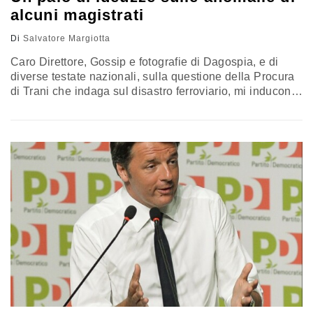
alcuni magistrati
Di
Salvatore Margiotta
Caro Direttore, Gossip e fotografie di Dagospia, e di
diverse testate nazionali, sulla questione della Procura
di Trani che indaga sul disastro ferroviario, mi inducono
a brevi riflessioni. Pillole, direi. Due premesse: 1) a
giudicare da quel che leggo, la pm è donna intelligente,
che ha il diritto di essere bella e di divertirsi; 2) non
scriverò di mie vicende personali,…