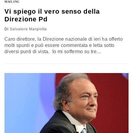
MAILING
Vi spiego il vero senso della
Direzione Pd
Di
Salvatore Margiotta
Caro direttore, la Direzione nazionale di ieri ha offerto
molti spunti e può essere commentata e letta sotto
diversi punti di vista. Io mi soffermo su tre
impressioni/suggestioni. La prima: il momento più
emozionante, accolto da un applauso fragoroso e
prolungato dalla platea, si é avuto quando, in replica a
Gianni Cuperlo - che aveva svolto un intervento dei
suoi,…