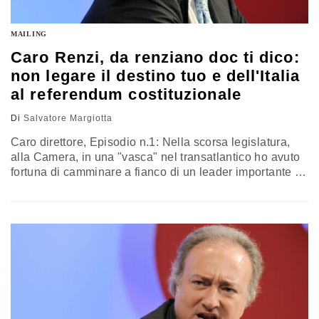
MAILING
Caro Renzi, da renziano doc ti dico:
non legare il destino tuo e dell'Italia
al referendum costituzionale
Di
Salvatore Margiotta
Caro direttore, Episodio n.1: Nella scorsa legislatura,
alla Camera, in una "vasca" nel transatlantico ho avuto
fortuna di camminare a fianco di un leader importante - e
lo dico senza ironia, perché lo stimo, nonostante le
posizioni di oggi... - della sinistra italiana ed europea,
che aveva voglia di parlare e mi intratteneva sulle
debolezze del nostro Paese, e sull'orgoglio…