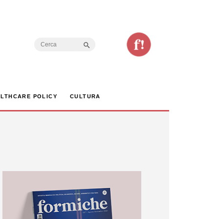
Search Button
Search
for:
LTHCARE POLICY
CULTURA