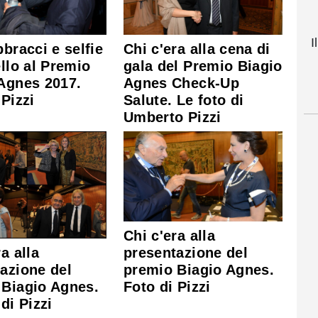
I
bbracci e selfie
Chi c'era alla cena di
ello al Premio
gala del Premio Biagio
Agnes 2017.
Agnes Check-Up
 Pizzi
Salute. Le foto di
Umberto Pizzi
Chi c'era alla
a alla
presentazione del
azione del
premio Biagio Agnes.
 Biagio Agnes.
Foto di Pizzi
di Pizzi