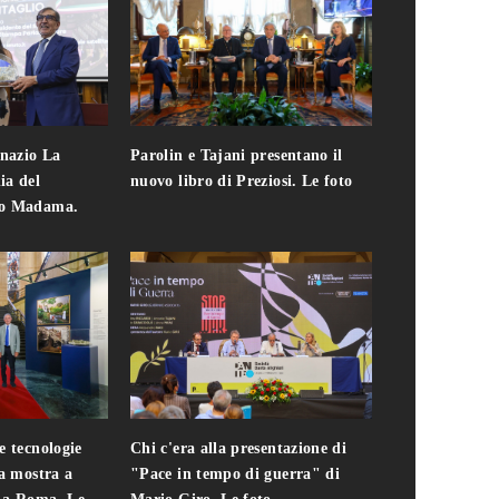
gnazio La
Parolin e Tajani presentano il
Giuseppe Cavo
ia del
nuovo libro di Preziosi. Le foto
solo. Chi c'era 
zo Madama.
edizione del 
foto
e tecnologie
Chi c'era alla presentazione di
Addio a Teodo
la mostra a
"Pace in tempo di guerra" di
presidente del