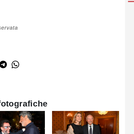
servata
fotografiche