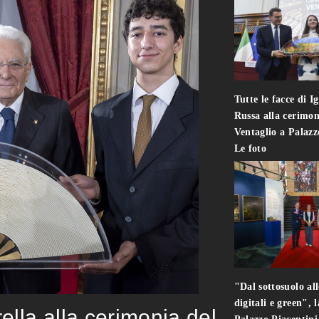
Tutte le facce di I
Russa alla cerimon
Ventaglio a Palaz
Le foto
"Dal sottosuolo all
digitali e green", 
rella alla cerimonia del