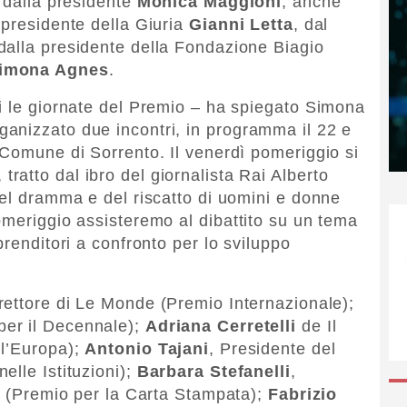
i dalla presidente
Monica Maggioni
, anche
 presidente della Giuria
Gianni Letta
, dal
dalla presidente della Fondazione Biagio
imona Agnes
.
i le giornate del Premio – ha spiegato Simona
anizzato due incontri, in programma il 22 e
 Comune di Sorrento. Il venerdì pomeriggio si
’, tratto dal ibro del giornalista Rai Alberto
del dramma e del riscatto di uomini e donne
omeriggio assisteremo al dibattito su un tema
prenditori a confronto per lo sviluppo
irettore di Le Monde (Premio Internazionale);
per il Decennale);
Adriana Cerretelli
de Il
 l’Europa);
Antonio Tajani
, Presidente del
elle Istituzioni);
Barbara Stefanelli
,
ra (Premio per la Carta Stampata);
Fabrizio