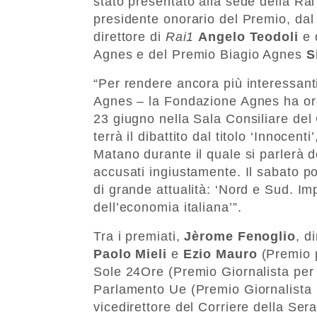
stato presentato alla sede della Ra
presidente onorario del Premio, dal
direttore di
Rai1
Angelo Teodoli
e 
Agnes e del Premio Biagio Agnes
S
“Per rendere ancora più interessant
Agnes – la Fondazione Agnes ha org
23 giugno nella Sala Consiliare del
terrà il dibattito dal titolo ‘Innocenti
Matano durante il quale si parlerà 
accusati ingiustamente. Il sabato p
di grande attualità: ‘Nord e Sud. Im
dell’economia italiana’”.
Tra i premiati,
Jèrome Fenoglio
, d
Paolo Mieli
e
Ezio Mauro
(Premio 
Sole 24Ore (Premio Giornalista per
Parlamento Ue (Premio Giornalista n
vicedirettore del Corriere della Se