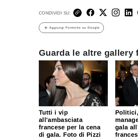
CONDIVIDI SU:
Aggiungi Formiche su Google
Guarda le altre gallery 
Tutti i vip
Politici
all'ambasciata
manager
francese per la cena
gala al
di gala. Foto di Pizzi
frances