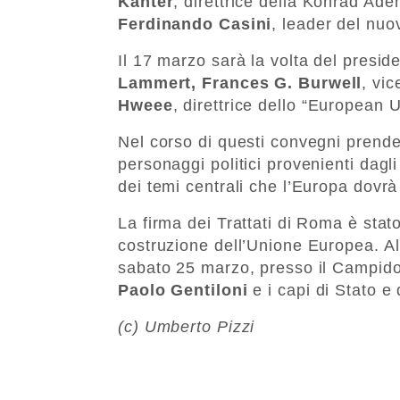
Kanter
, direttrice della Konrad Adena
Ferdinando Casini
, leader del nuo
Il 17 marzo sarà la volta del presid
Lammert,
Frances G. Burwell
, vic
Hweee
, direttrice dello “European 
Nel corso di questi convegni prende
personaggi politici provenienti dagl
dei temi centrali che l’Europa dovrà
La firma dei Trattati di Roma è sta
costruzione dell’Unione Europea. Al
sabato 25 marzo, presso il Campidog
Paolo Gentiloni
e i capi di Stato e
(c) Umberto Pizzi