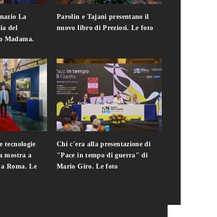
gnazio La
Parolin e Tajani presentano il
Giuseppe Cavo
ia del
nuovo libro di Preziosi. Le foto
solo. Chi c'era 
zo Madama.
edizione del 
foto
e tecnologie
Chi c'era alla presentazione di
Addio a Teodo
la mostra a
"Pace in tempo di guerra" di
presidente del
i a Roma. Le
Mario Giro. Le foto
italiana. Le fo