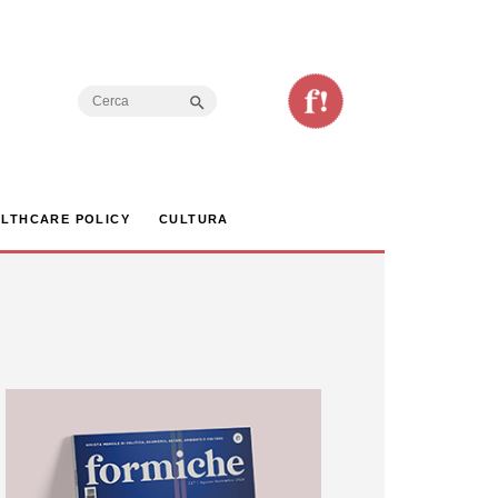
Search Button
Search
for:
LTHCARE POLICY
CULTURA