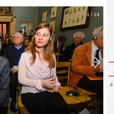
1 / 23
I