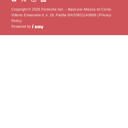
Copyright © 2026 Formiche.net. – Base per Altezza srl Corso
Vittorio Emanuele II, n. 18, Partita IVA 05831140966 |
Privacy
Policy.
Powered by