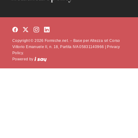
Copyright © 2026 Formiche.net. – Base per Altezza srl Corso
Vittorio Emanuele II, n. 18, Partita IVA 05831140966 |
Privacy
Policy.
Powered by