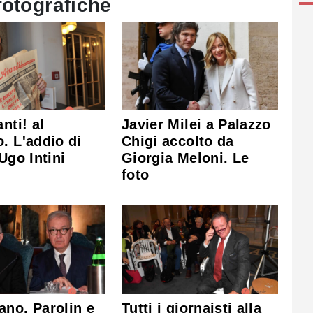
fotografiche
nti! al
Javier Milei a Palazzo
. L'addio di
Chigi accolto da
 Ugo Intini
Giorgia Meloni. Le
foto
no, Parolin e
Tutti i giornaisti alla