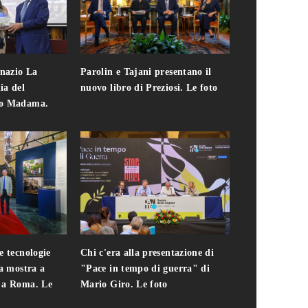
gnazio La
Parolin e Tajani presentano il
Giuseppe Cavo
ia del
nuovo libro di Preziosi. Le foto
solo. Chi c'era 
zo Madama.
edizione del 
foto
e tecnologie
Chi c'era alla presentazione di
Addio a Teodo
la mostra a
"Pace in tempo di guerra" di
presidente del
i a Roma. Le
Mario Giro. Le foto
italiana. Le fo