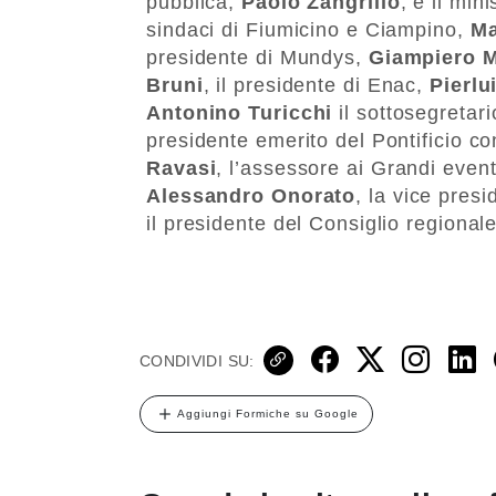
pubblica,
Paolo
Zangrillo
, e il min
sindaci di Fiumicino e Ciampino,
Ma
presidente di Mundys,
Giampiero
M
Bruni
, il presidente di Enac,
Pierlu
Antonino
Turicchi
il sottosegretar
presidente emerito del Pontificio con
Ravasi
, l’assessore ai Grandi even
Alessandro
Onorato
, la vice pres
il presidente del Consiglio regional
CONDIVIDI SU:
Aggiungi Formiche su Google