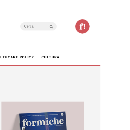
Search Button
Search
for:
LTHCARE POLICY
CULTURA