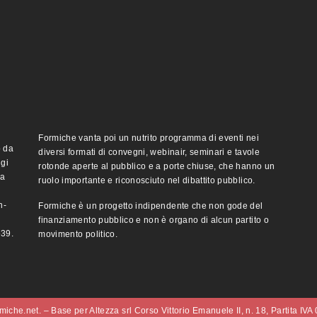
Formiche vanta poi un nutrito programma di eventi nei
o da
diversi formati di convegni, webinair, seminari e tavole
ggi
rotonde aperte al pubblico e a porte chiuse, che hanno un
ma
ruolo importante e riconosciuto nel dibattito pubblico.
n-
Formiche è un progetto indipendente che non gode del
finanziamento pubblico e non è organo di alcun partito o
e39.
movimento politico.
iche.net. – Base per Altezza srl Corso Vittorio Emanuele II, n. 18, Partita IV