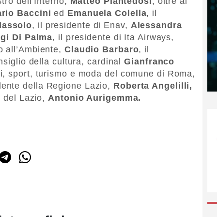
istro dell’Interno,
Matteo
Piantedosi
, oltre ai
rio
Baccini
ed
Emanuela
Colella
, il
assolo
, il presidente di Enav,
Alessandra
igi
Di
Palma
, il presidente di Ita Airways,
io all’Ambiente,
Claudio
Barbaro
, il
siglio della cultura, cardinal
Gianfranco
ti, sport, turismo e moda del comune di Roma,
idente della Regione Lazio,
Roberta Angelilli,
e del Lazio,
Antonio Aurigemma.