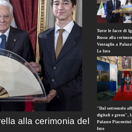
Tutte le facce di I
Russa alla cerimon
Ventaglio a Palaz
Le foto
"Dal sottosuolo all
digitali e green", 
rella alla cerimonia del
Palazzo Piacentin
foto