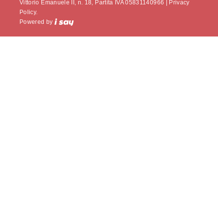
Vittorio Emanuele II, n. 18, Partita IVA 05831140966 |
Privacy
Policy.
Powered by