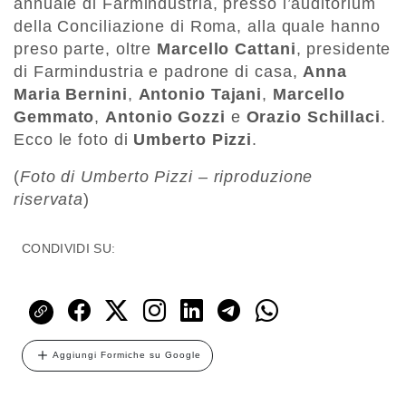
annuale di Farmindustria, presso l’auditorium
della Conciliazione di Roma, alla quale hanno
preso parte, oltre
Marcello Cattani
, presidente
di Farmindustria e padrone di casa,
Anna
Maria Bernini
,
Antonio Tajani
,
Marcello
Gemmato
,
Antonio Gozzi
e
Orazio Schillaci
.
Ecco le foto di
Umberto Pizzi
.
(
Foto di Umberto Pizzi – riproduzione
riservata
)
CONDIVIDI SU:
Aggiungi Formiche su Google