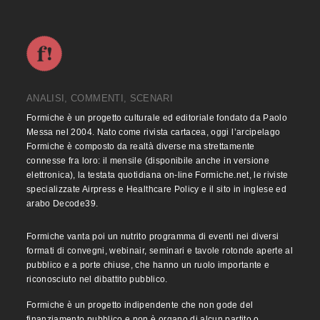
ANALISI, COMMENTI, SCENARI
Formiche è un progetto culturale ed editoriale fondato da Paolo
Messa nel 2004. Nato come rivista cartacea, oggi l’arcipelago
Formiche è composto da realtà diverse ma strettamente
connesse fra loro: il mensile (disponibile anche in versione
elettronica), la testata quotidiana on-line Formiche.net, le riviste
specializzate Airpress e Healthcare Policy e il sito in inglese ed
arabo Decode39.
Formiche vanta poi un nutrito programma di eventi nei diversi
formati di convegni, webinair, seminari e tavole rotonde aperte al
pubblico e a porte chiuse, che hanno un ruolo importante e
riconosciuto nel dibattito pubblico.
Formiche è un progetto indipendente che non gode del
finanziamento pubblico e non è organo di alcun partito o