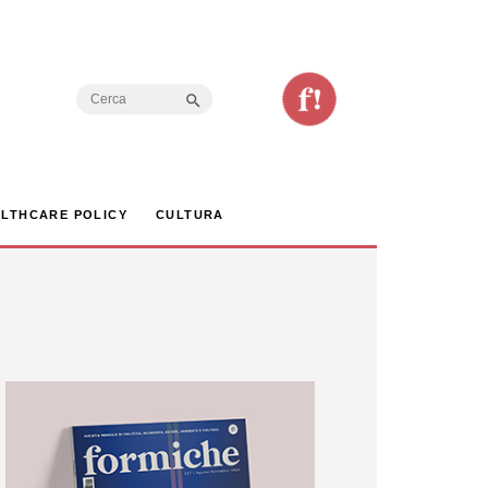
Search Button
Search
for:
LTHCARE POLICY
CULTURA