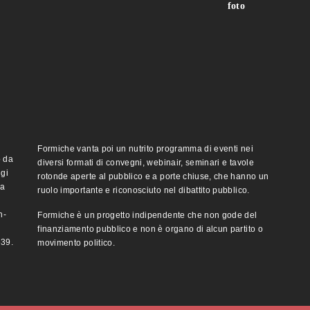
foto
Formiche vanta poi un nutrito programma di eventi nei
o da
diversi formati di convegni, webinair, seminari e tavole
ggi
rotonde aperte al pubblico e a porte chiuse, che hanno un
ma
ruolo importante e riconosciuto nel dibattito pubblico.
n-
Formiche è un progetto indipendente che non gode del
finanziamento pubblico e non è organo di alcun partito o
e39.
movimento politico.