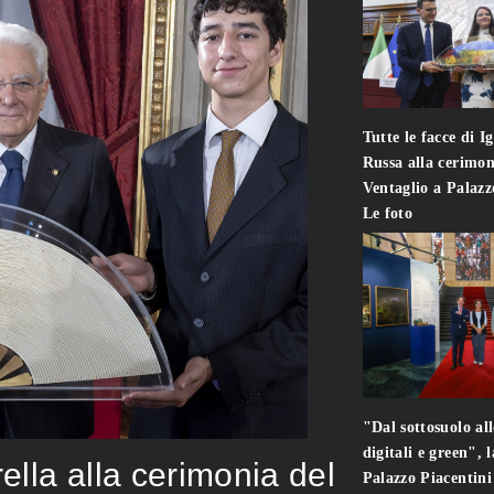
Tutte le facce di I
Russa alla cerimon
Ventaglio a Palaz
Le foto
"Dal sottosuolo all
digitali e green", 
rella alla cerimonia del
Palazzo Piacentin