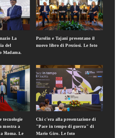
gnazio La
Parolin e Tajani presentano il
Giuseppe Cavo
ia del
nuovo libro di Preziosi. Le foto
solo. Chi c'era 
zo Madama.
edizione del 
foto
e tecnologie
Chi c'era alla presentazione di
Addio a Teodo
la mostra a
"Pace in tempo di guerra" di
presidente del
i a Roma. Le
Mario Giro. Le foto
italiana. Le fo