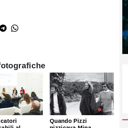
fotografiche
Quando Pizzi
catori
pizzicava Mina
abili al