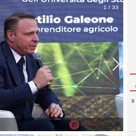
1 / 33
I