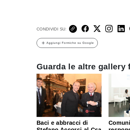
CONDIVIDI SU:
Aggiungi Formiche su Google
Guarda le altre gallery 
Baci e abbracci di
Comuni
Stefano Accorsi al Csa
respons