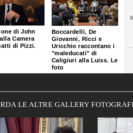
I
ione di John
Boccardelli, De
 alla Camera
Giovanni, Ricci e
atti di Pizzi.
Uricchio raccontano i
"maleducati" di
Caligiuri alla Luiss. Le
foto
RDA LE ALTRE GALLERY FOTOGRAF