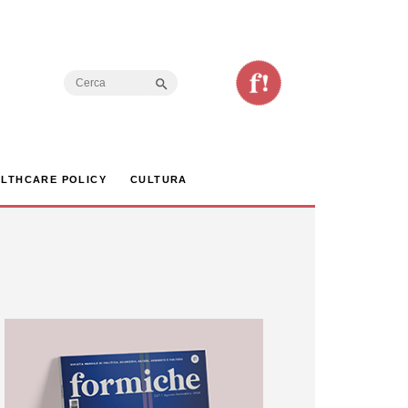
Search Button
Search
for:
LTHCARE POLICY
CULTURA