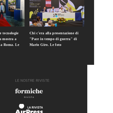
e tecnologie
Chi c'era alla presentazione di
Addio a Teodo
la mostra a
"Pace in tempo di guerra" di
presidente del
i a Roma. Le
Mario Giro. Le foto
italiana. Le fo
LE NOSTRE RIVISTE