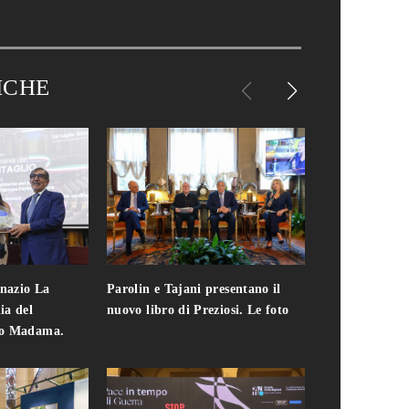
ICHE
gnazio La
Parolin e Tajani presentano il
Giuseppe Cavo
ia del
nuovo libro di Preziosi. Le foto
solo. Chi c'era 
zo Madama.
edizione del 
foto