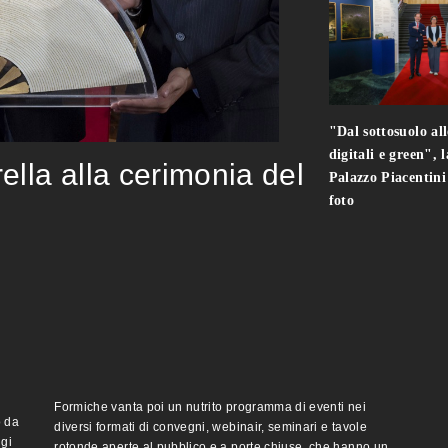
"Dal sottosuolo all
digitali e green", 
rella alla cerimonia del
Palazzo Piacentin
foto
Formiche vanta poi un nutrito programma di eventi nei
o da
diversi formati di convegni, webinair, seminari e tavole
ggi
rotonde aperte al pubblico e a porte chiuse, che hanno un