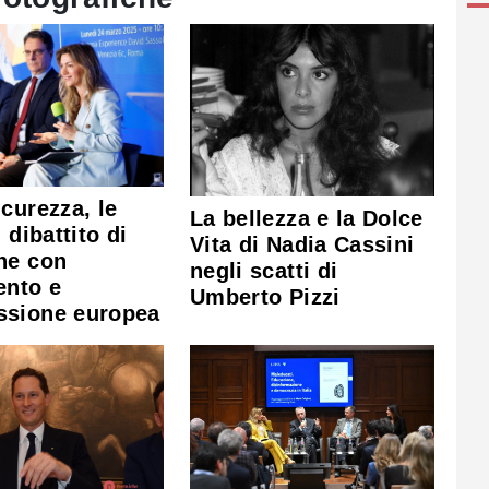
curezza, le
La bellezza e la Dolce
 dibattito di
Vita di Nadia Cassini
he con
negli scatti di
ento e
Umberto Pizzi
sione europea