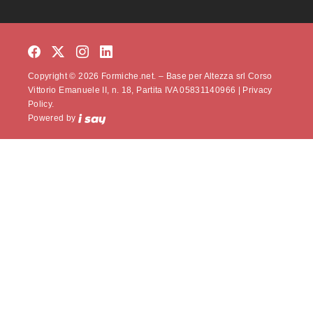
Copyright © 2026 Formiche.net. – Base per Altezza srl Corso
Vittorio Emanuele II, n. 18, Partita IVA 05831140966 |
Privacy
Policy.
Powered by