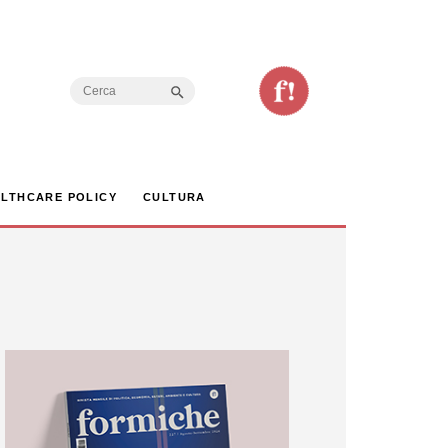
Search Button
Search
for:
LTHCARE POLICY
CULTURA