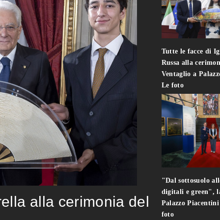
Tutte le facce di I
Russa alla cerimon
Ventaglio a Palaz
Le foto
"Dal sottosuolo all
digitali e green", 
rella alla cerimonia del
Palazzo Piacentin
foto