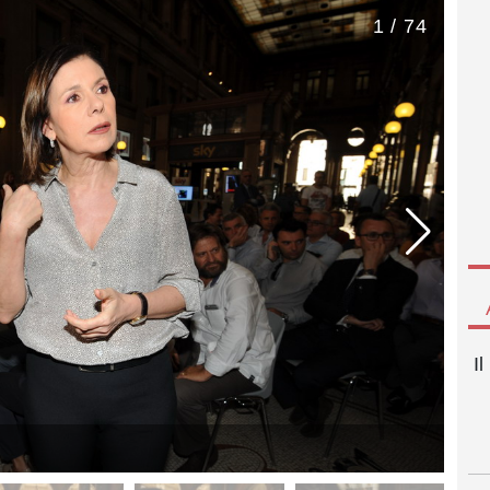
1 / 74
I