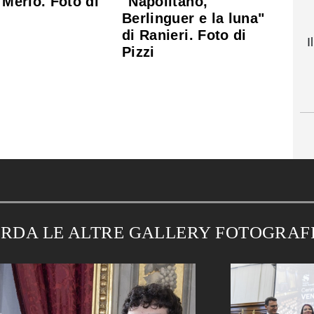
i Merlo. Foto di
"Napolitano,
Berlinguer e la luna"
di Ranieri. Foto di
I
Pizzi
RDA LE ALTRE GALLERY FOTOGRAF