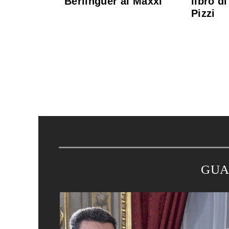
Berlinguer al Maxxi
libro d
Pizzi
GUA