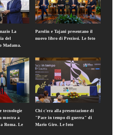
gnazio La
Parolin e Tajani presentano il
Giuseppe Cavo
ia del
nuovo libro di Preziosi. Le foto
solo. Chi c'era 
zo Madama.
edizione del 
foto
e tecnologie
Chi c'era alla presentazione di
Addio a Teodo
la mostra a
"Pace in tempo di guerra" di
presidente del
i a Roma. Le
Mario Giro. Le foto
italiana. Le fo