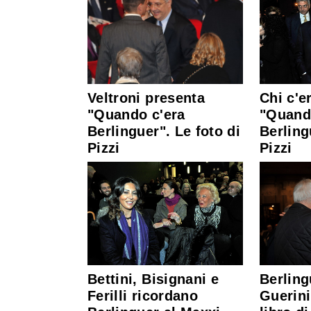
Veltroni presenta
Chi c'e
"Quando c'era
"Quand
Berlinguer". Le foto di
Berling
Pizzi
Pizzi
Bettini, Bisignani e
Berling
Ferilli ricordano
Guerini