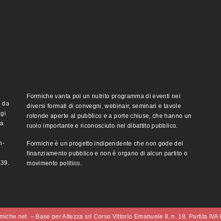
Formiche vanta poi un nutrito programma di eventi nei
o da
diversi formati di convegni, webinair, seminari e tavole
ggi
rotonde aperte al pubblico e a porte chiuse, che hanno un
ma
ruolo importante e riconosciuto nel dibattito pubblico.
n-
Formiche è un progetto indipendente che non gode del
finanziamento pubblico e non è organo di alcun partito o
e39.
movimento politico.
iche.net. – Base per Altezza srl Corso Vittorio Emanuele II, n. 18, Partita IV