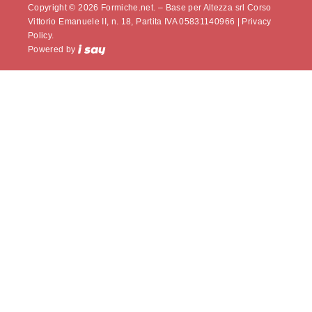
Copyright © 2026 Formiche.net. – Base per Altezza srl Corso
Vittorio Emanuele II, n. 18, Partita IVA 05831140966 |
Privacy
Policy.
Powered by