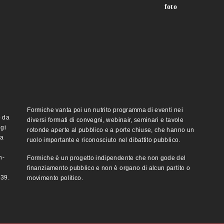
foto
Formiche vanta poi un nutrito programma di eventi nei
o da
diversi formati di convegni, webinair, seminari e tavole
ggi
rotonde aperte al pubblico e a porte chiuse, che hanno un
ma
ruolo importante e riconosciuto nel dibattito pubblico.
n-
Formiche è un progetto indipendente che non gode del
finanziamento pubblico e non è organo di alcun partito o
e39.
movimento politico.