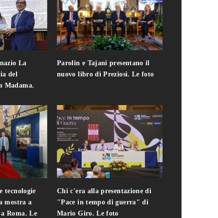
gnazio La
Parolin e Tajani presentano il
Giuseppe Cavo
ia del
nuovo libro di Preziosi. Le foto
solo. Chi c'era 
zo Madama.
edizione del 
foto
e tecnologie
Chi c'era alla presentazione di
Addio a Teodo
la mostra a
"Pace in tempo di guerra" di
presidente del
i a Roma. Le
Mario Giro. Le foto
italiana. Le fo