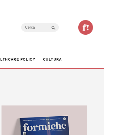
Search Button
Search
for:
LTHCARE POLICY
CULTURA