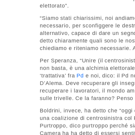
elettorato”.
“Siamo stati chiarissimi, noi andia
necessario, per sconfiggere le destr
alternativo, capace di dare un segn
detto chiaramente quali sono le nost
chiediamo e riteniamo necessarie. A
Per Speranza, “Unire (il centrosinis
non basta, è una alchimia elettora
‘trattativa’ fra
Pd
e noi, dico: il Pd 
D’Alema. Deve recuperare gli insegn
recuperare i lavoratori, il mondo am
sulle trivelle. Ce la faranno? Penso 
Boldrini, invece, ha detto che “ogg
una coalizione di centrosinistra col
Purtroppo, dico purtroppo perché si
Camera ha ha detto di essersi senti