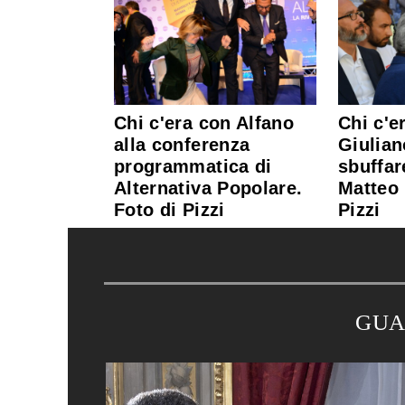
Chi c'era con Alfano
Chi c'e
alla conferenza
Giulian
programmatica di
sbuffar
Alternativa Popolare.
Matteo 
Foto di Pizzi
Pizzi
GUA