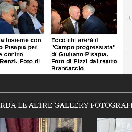
I
ra Insieme con
Ecco chi arerà il
o Pisapia per
"Campo progressista"
e contro
di Giuliano Pisapia.
Renzi. Foto di
Foto di Pizzi dal teatro
Brancaccio
RDA LE ALTRE GALLERY FOTOGRAF