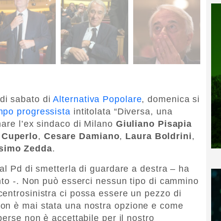
di sabato di
Alternativa Popolare
, domenica si
po progressista
intitolata “Diversa, una
nare l’ex sindaco di Milano
Giuliano Pisapia
 Cuperlo
,
Cesare Damiano
,
Laura Boldrini
,
simo Zedda
.
al Pd di smetterla di guardare a destra – ha
ento -. Non può esserci nessun tipo di cammino
entrosinistra ci possa essere un pezzo di
on è mai stata una nostra opzione e come
perse non è accettabile per il nostro