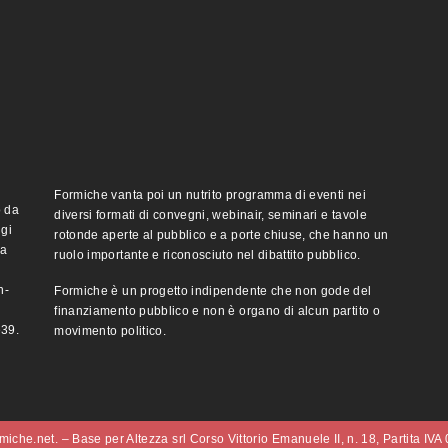
Formiche vanta poi un nutrito programma di eventi nei
o da
diversi formati di convegni, webinair, seminari e tavole
ggi
rotonde aperte al pubblico e a porte chiuse, che hanno un
ma
ruolo importante e riconosciuto nel dibattito pubblico.
n-
Formiche è un progetto indipendente che non gode del
finanziamento pubblico e non è organo di alcun partito o
e39.
movimento politico.
iche.net. – Base per Altezza srl Corso Vittorio Emanuele II, n. 18, Partita IV