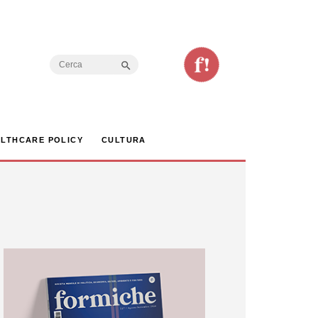
Search Button
Search
for:
LTHCARE POLICY
CULTURA