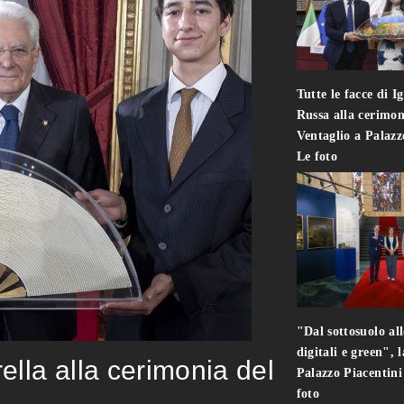
Tutte le facce di I
Russa alla cerimon
Ventaglio a Palaz
Le foto
"Dal sottosuolo all
digitali e green", 
rella alla cerimonia del
Palazzo Piacentin
foto