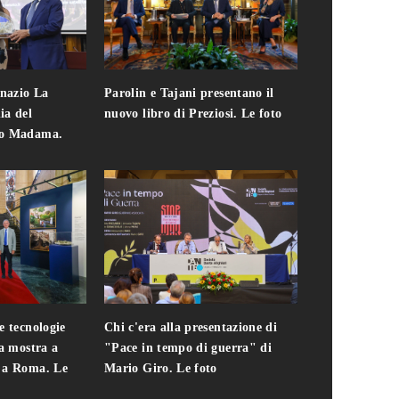
gnazio La
Parolin e Tajani presentano il
Giuseppe Cavo
ia del
nuovo libro di Preziosi. Le foto
solo. Chi c'era 
zo Madama.
edizione del 
foto
e tecnologie
Chi c'era alla presentazione di
Addio a Teodo
la mostra a
"Pace in tempo di guerra" di
presidente del
i a Roma. Le
Mario Giro. Le foto
italiana. Le fo