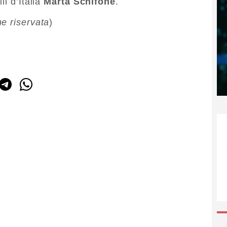
li d’Italia
Marta Schifone
.
ne riservata
)