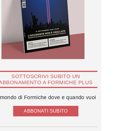
SOTTOSCRIVI SUBITO UN
ABBONAMENTO A FORMICHE PLUS
l mondo di Formiche dove e quando vuoi
ABBONATI SUBITO
Flavia Iacoviello, Alessandra Santacroce e Isabella Rauti