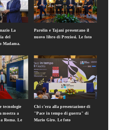
gnazio La
Parolin e Tajani presentano il
Giuseppe Cavo
ia del
nuovo libro di Preziosi. Le foto
solo. Chi c'era 
zo Madama.
edizione del 
foto
e tecnologie
Chi c'era alla presentazione di
Addio a Teodo
la mostra a
"Pace in tempo di guerra" di
presidente del
i a Roma. Le
Mario Giro. Le foto
italiana. Le fo