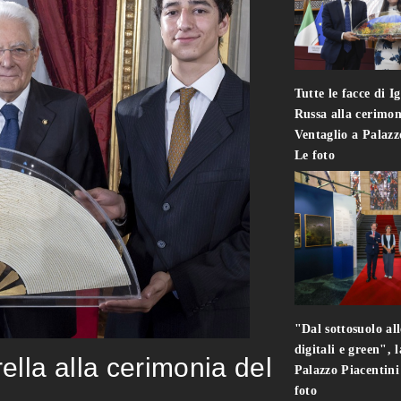
Tutte le facce di I
Russa alla cerimon
Ventaglio a Palaz
Le foto
"Dal sottosuolo all
digitali e green", 
rella alla cerimonia del
Palazzo Piacentin
foto