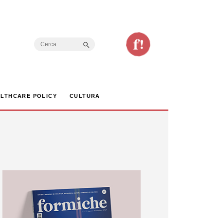
Search Button
Search
for:
LTHCARE POLICY
CULTURA