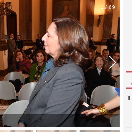
1 / 69
I