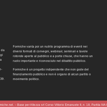
Formiche vanta poi un nutrito programma di eventi nei
o da
diversi formati di convegni, webinair, seminari e tavole
ggi
rotonde aperte al pubblico e a porte chiuse, che hanno un
ma
ruolo importante e riconosciuto nel dibattito pubblico.
n-
Formiche è un progetto indipendente che non gode del
finanziamento pubblico e non è organo di alcun partito o
e39.
movimento politico.
iche.net. – Base per Altezza srl Corso Vittorio Emanuele II, n. 18, Partita IV