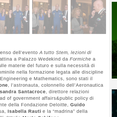
 senso dell’evento
A tutto Stem, lezioni di
mattina a Palazzo Wedekind da
Formiche
a
le materie del futuro e sulla necessità di
inile nella formazione legata alle discipline
Engineering e Mathematics, sono stati il
one
, l’astronauta, colonnello dell’Aeronautica
sandra Santacroce
, direttore relazioni
ead of government affairs&public policy di
ente della Fondazione Deloitte,
Guido
esa,
Isabella Rauti
e la “madrina” della