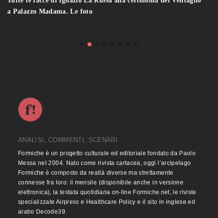
"Dal sottosuolo alle tecnologie digitali e green", la mostra a
Palazzo Piacentini a Roma. Le foto
ANALISI, COMMENTI, SCENARI
Formiche è un progetto culturale ed editoriale fondato da Paolo
Messa nel 2004. Nato come rivista cartacea, oggi l’arcipelago
Formiche è composto da realtà diverse ma strettamente
connesse fra loro: il mensile (disponibile anche in versione
elettronica), la testata quotidiana on-line Formiche.net, le riviste
specializzate Airpress e Healthcare Policy e il sito in inglese ed
arabo Decode39.