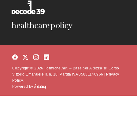
Copyright © 2026 Formiche.net. – Base per Altezza srl Corso
Vittorio Emanuele II, n. 18, Partita IVA 05831140966 |
Privacy
Policy.
Powered by