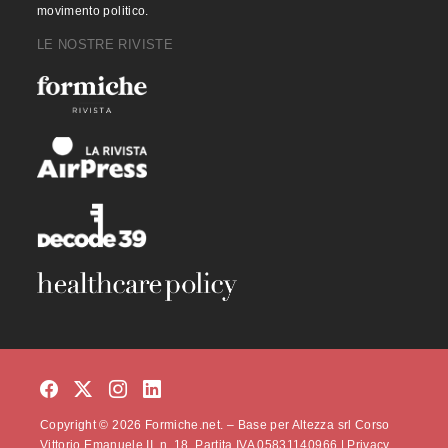
movimento politico.
LE NOSTRE RIVISTE
Copyright © 2026 Formiche.net. – Base per Altezza srl Corso
Vittorio Emanuele II, n. 18, Partita IVA 05831140966 |
Privacy