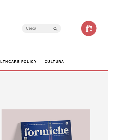
Search Button
Search
for:
LTHCARE POLICY
CULTURA