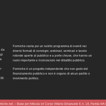
Formiche vanta poi un nutrito programma di eventi nei
o da
diversi formati di convegni, webinair, seminari e tavole
ggi
rotonde aperte al pubblico e a porte chiuse, che hanno un
ma
ruolo importante e riconosciuto nel dibattito pubblico.
n-
Formiche è un progetto indipendente che non gode del
finanziamento pubblico e non è organo di alcun partito o
e39.
movimento politico.
iche.net. – Base per Altezza srl Corso Vittorio Emanuele II, n. 18, Partita IV