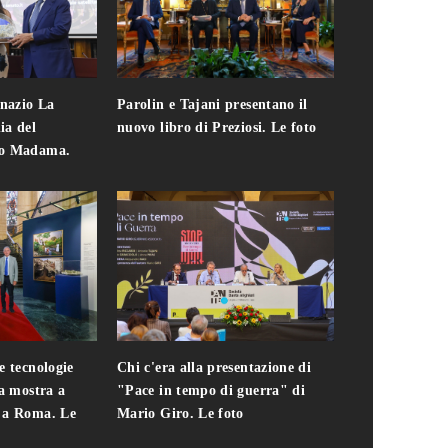
gnazio La
Parolin e Tajani presentano il
Giuseppe Cavo
ia del
nuovo libro di Preziosi. Le foto
solo. Chi c'era 
zo Madama.
edizione del 
foto
e tecnologie
Chi c'era alla presentazione di
Addio a Teodo
la mostra a
"Pace in tempo di guerra" di
presidente del
i a Roma. Le
Mario Giro. Le foto
italiana. Le fo