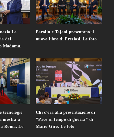
gnazio La
Parolin e Tajani presentano il
Giuseppe Cavo
ia del
nuovo libro di Preziosi. Le foto
solo. Chi c'era 
zo Madama.
edizione del 
foto
e tecnologie
Chi c'era alla presentazione di
Addio a Teodo
la mostra a
"Pace in tempo di guerra" di
presidente del
i a Roma. Le
Mario Giro. Le foto
italiana. Le fo