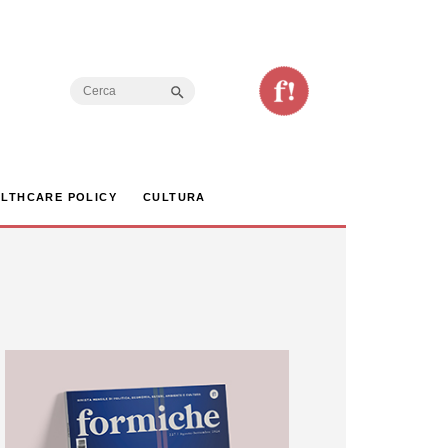
Search Button
Search
for:
LTHCARE POLICY
CULTURA