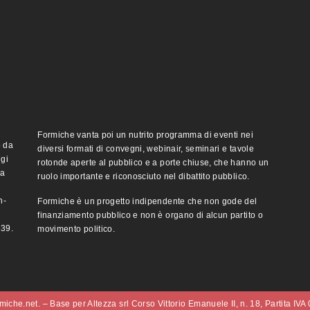
Formiche vanta poi un nutrito programma di eventi nei
o da
diversi formati di convegni, webinair, seminari e tavole
ggi
rotonde aperte al pubblico e a porte chiuse, che hanno un
ma
ruolo importante e riconosciuto nel dibattito pubblico.
n-
Formiche è un progetto indipendente che non gode del
finanziamento pubblico e non è organo di alcun partito o
e39.
movimento politico.
iche.net. – Base per Altezza srl Corso Vittorio Emanuele II, n. 18, Partita IV