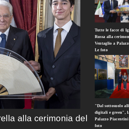
Tutte le facce di I
Russa alla cerimon
Ventaglio a Palaz
Le foto
"Dal sottosuolo all
digitali e green", 
rella alla cerimonia del
Palazzo Piacentin
foto