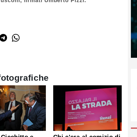
rlusconi, firmati Umberto Pizzi.
fotografiche
Chi c'era al comizio di
 Cicchitto e