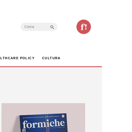
Search Button
Search
for:
LTHCARE POLICY
CULTURA