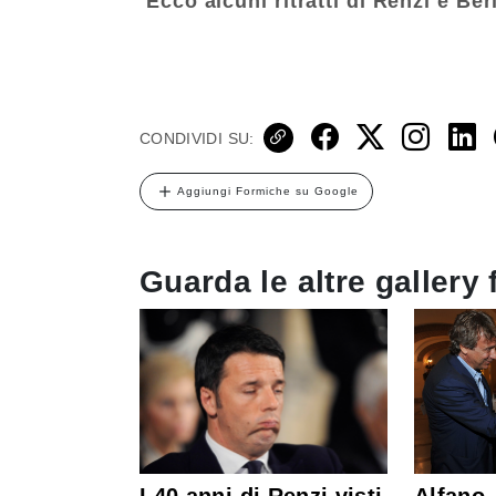
Ecco alcuni ritratti di Renzi e Be
CONDIVIDI SU:
Aggiungi Formiche su Google
Guarda le altre gallery 
I 40 anni di Renzi visti
Alfano,