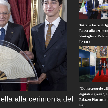
Tutte le facce di I
Russa alla cerimon
Ventaglio a Palaz
Le foto
"Dal sottosuolo all
digitali e green", 
rella alla cerimonia del
Palazzo Piacentin
foto