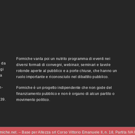
Formiche vanta poi un nutrito programma di eventi nei
o da
diversi formati di convegni, webinair, seminari e tavole
ggi
rotonde aperte al pubblico e a porte chiuse, che hanno un
ma
ruolo importante e riconosciuto nel dibattito pubblico.
n-
Formiche è un progetto indipendente che non gode del
finanziamento pubblico e non è organo di alcun partito o
e39.
movimento politico.
iche.net. – Base per Altezza srl Corso Vittorio Emanuele II, n. 18, Partita IV