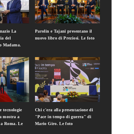
gnazio La
Parolin e Tajani presentano il
Giuseppe Cavo
ia del
nuovo libro di Preziosi. Le foto
solo. Chi c'era 
zo Madama.
edizione del 
foto
e tecnologie
Chi c'era alla presentazione di
Addio a Teodo
la mostra a
"Pace in tempo di guerra" di
presidente del
i a Roma. Le
Mario Giro. Le foto
italiana. Le fo