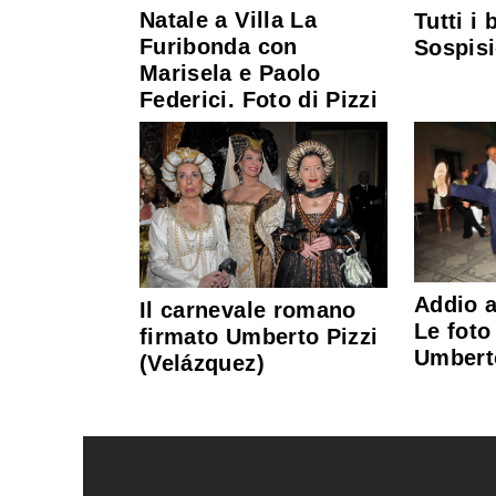
Natale a Villa La
Tutti i 
Furibonda con
Sospisi
Marisela e Paolo
Federici. Foto di Pizzi
Addio a
Il carnevale romano
Le foto
firmato Umberto Pizzi
Umbert
(Velázquez)