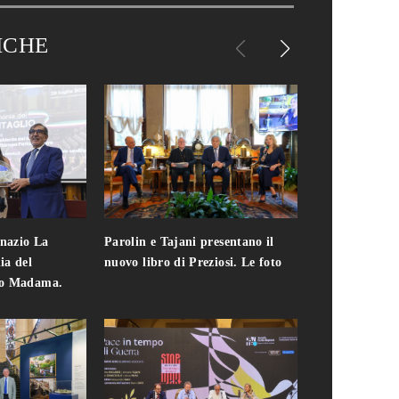
ICHE
gnazio La
Parolin e Tajani presentano il
Giuseppe Cavo
ia del
nuovo libro di Preziosi. Le foto
solo. Chi c'era 
zo Madama.
edizione del 
foto