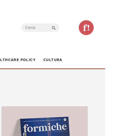
Search Button
Search
for:
LTHCARE POLICY
CULTURA