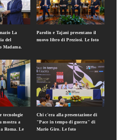
gnazio La
Parolin e Tajani presentano il
Giuseppe Cavo
ia del
nuovo libro di Preziosi. Le foto
solo. Chi c'era 
zo Madama.
edizione del 
foto
e tecnologie
Chi c'era alla presentazione di
Addio a Teodo
la mostra a
"Pace in tempo di guerra" di
presidente del
i a Roma. Le
Mario Giro. Le foto
italiana. Le fo