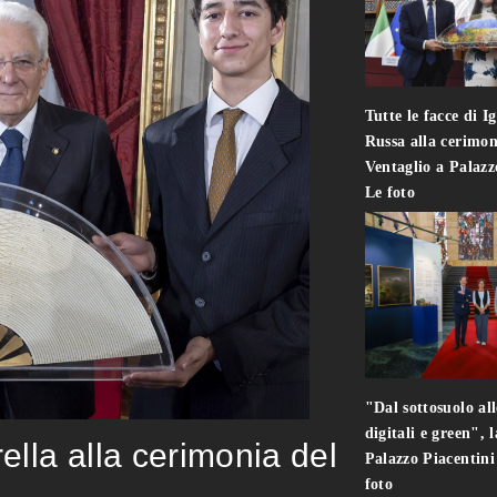
Tutte le facce di I
Russa alla cerimon
Ventaglio a Palaz
Le foto
"Dal sottosuolo all
digitali e green", 
rella alla cerimonia del
Palazzo Piacentin
foto