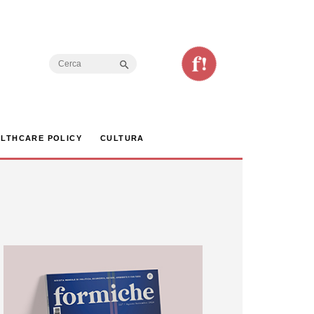
Search Button
Search
for:
LTHCARE POLICY
CULTURA