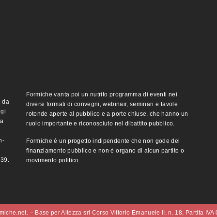
Formiche vanta poi un nutrito programma di eventi nei
o da
diversi formati di convegni, webinair, seminari e tavole
ggi
rotonde aperte al pubblico e a porte chiuse, che hanno un
ma
ruolo importante e riconosciuto nel dibattito pubblico.
n-
Formiche è un progetto indipendente che non gode del
finanziamento pubblico e non è organo di alcun partito o
e39.
movimento politico.
iche.net. – Base per Altezza srl Corso Vittorio Emanuele II, n. 18, Partita IV