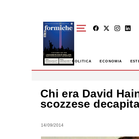
Skip to main content
POLITICA
ECONOMIA
EST
Chi era David Hain
scozzese decapitat
14/09/2014