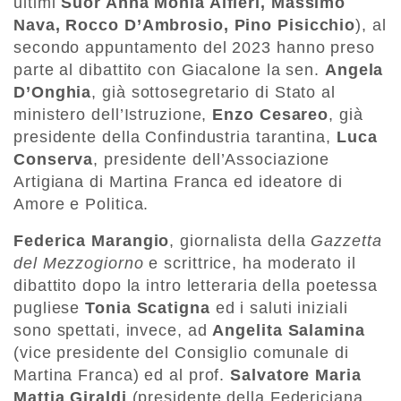
ultimi
Suor Anna Monia Alfieri, Massimo
Nava, Rocco D’Ambrosio, Pino Pisicchio
), al
secondo appuntamento del 2023 hanno preso
parte al dibattito con Giacalone la sen.
Angela
D’Onghia
, già sottosegretario di Stato al
ministero dell’Istruzione,
Enzo Cesareo
, già
presidente della Confindustria tarantina,
Luca
Conserva
, presidente dell’Associazione
Artigiana di Martina Franca ed ideatore di
Amore e Politica.
Federica Marangio
, giornalista della
Gazzetta
del Mezzogiorno
e scrittrice, ha moderato il
dibattito dopo la intro letteraria della poetessa
pugliese
Tonia Scatigna
ed i saluti iniziali
sono spettati, invece, ad
Angelita Salamina
(vice presidente del Consiglio comunale di
Martina Franca) ed al prof.
Salvatore Maria
Mattia Giraldi
(presidente della Federiciana