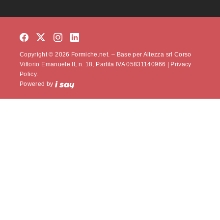
Copyright © 2026 Formiche.net. – Base per Altezza srl Corso
Vittorio Emanuele II, n. 18, Partita IVA 05831140966 |
Privacy
Policy.
Powered by