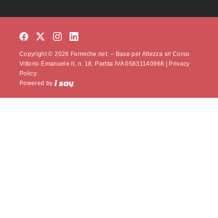
Copyright © 2026 Formiche.net. – Base per Altezza srl Corso
Vittorio Emanuele II, n. 18, Partita IVA 05831140966 |
Privacy
Policy.
Powered by