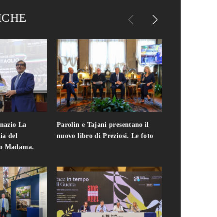
ICHE
gnazio La
Parolin e Tajani presentano il
Giuseppe Cavo
ia del
nuovo libro di Preziosi. Le foto
solo. Chi c'era 
zo Madama.
edizione del 
foto