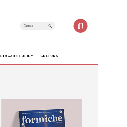
Search Button
Search
for:
LTHCARE POLICY
CULTURA