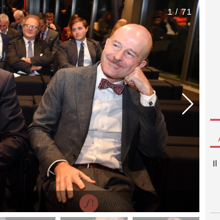
1 / 71
I