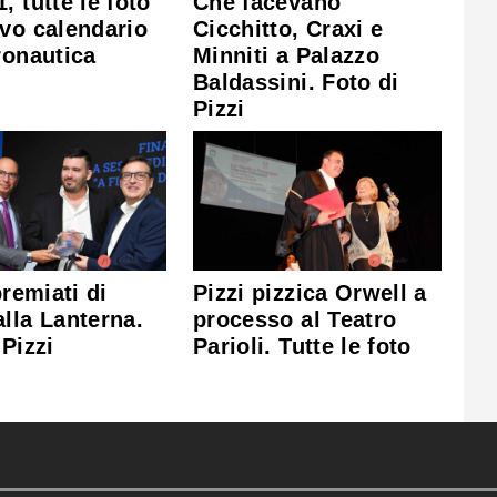
, tutte le foto
Che facevano
vo calendario
Cicchitto, Craxi e
ronautica
Minniti a Palazzo
Baldassini. Foto di
Pizzi
premiati di
Pizzi pizzica Orwell a
lla Lanterna.
processo al Teatro
 Pizzi
Parioli. Tutte le foto