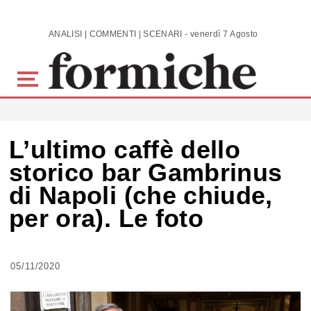
Skip to main content
ANALISI | COMMENTI | SCENARI - venerdì 7 Agosto 2026
L’ultimo caffè dello
storico bar Gambrinus
di Napoli (che chiude,
per ora). Le foto
05/11/2020