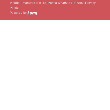
Vittorio Emanuele II, n. 18, Partita IVA 05831140966 |
Privacy
Policy.
Powered by